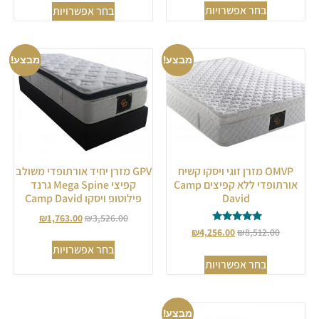
בחר אפשרויות
בחר אפשרויות
מבצע!
מבצע!
OMVP מזרן זוגי ויסקו קשיח
GPV מזרן יחיד אורתופדי משולב
אורתופדי ללא קפיצים Camp
קפיצי Mega Spine גרנד
David
פילוטופ ויסקו Camp David
₪
1,763.00
₪
3,526.00
דורג
₪
4,256.00
₪
8,512.00
5.00
בחר אפשרויות
מתוך 5
בחר אפשרויות
מבצע!