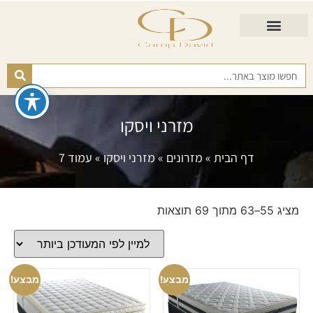
התאמת מזרן
מזרנים לגיל השלישי
כורסא נפתחת
כריות ורפידות
מזרנים לפי רמות קושי
מזרני ויסקו
דף הבית
»
מזרונים
»
מזרני ויסקו
»
עמוד 7
מציג 55–63 מתוך 69 תוצאות
מבצע!
מבצע!