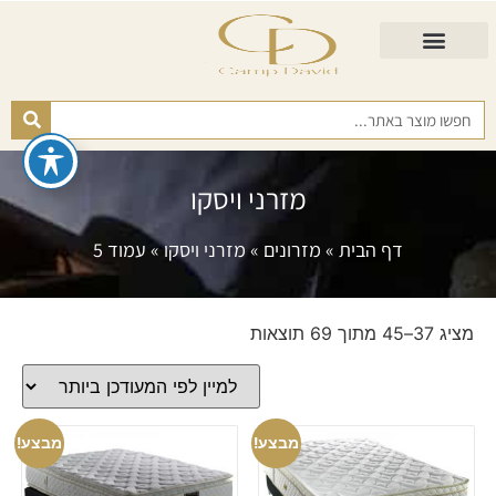
התאמת מזרן
מזרנים לגיל השלישי
כורסא נפתחת
כריות ורפידות
מזרנים לפי רמות קושי
מזרני ויסקו
דף הבית
»
מזרונים
»
מזרני ויסקו
»
עמוד 5
מציג 37–45 מתוך 69 תוצאות
מבצע!
מבצע!