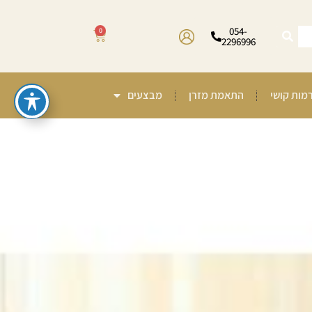
054-
0
2296996
רמות קושי
התאמת מזרן
מבצעים