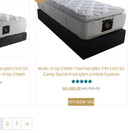
SV מזרן יחיד ויסקו אורתופדי משולב קפיצי Multi
SV מזרן ויסקו
System סנסיטיב ויסקו מבית Camp David
משולב קפיצי Mega Spine מבית Camp David
00
דורג
₪
1,690.00
₪
2,980.00
5.00
מתוך 5
בחר אפשרויות
2
1
→