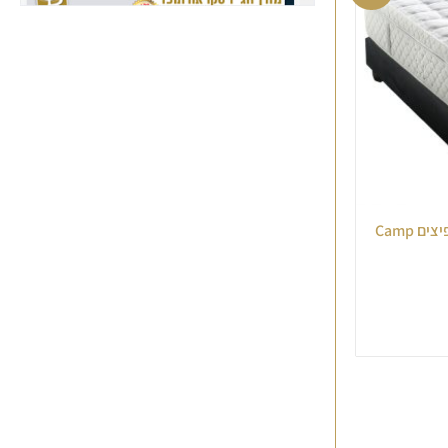
SIL סילבר ויסקו מזרן יחיד ללא קפיצים Camp