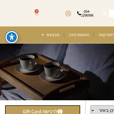
054-
0
2296996
רמות קושי
התאמת מזרן
מבצעים
לרכישת Gift Card