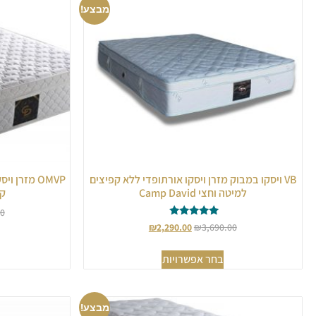
מבצע!
VB ויסקו במבוק מזרן ויסקו אורתופדי ללא קפיצים
OMVP מזרן 
למיטה וחצי Camp David
קפי
00
דורג
₪
2,290.00
₪
3,690.00
5.00
מתוך 5
בחר אפשרויות
מבצע!