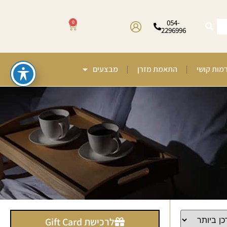
054-
0
2296996
רמות קושי
התאמת מזרן
מבצעים
לרכישת Gift Card