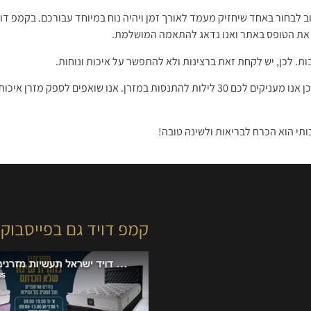
 לבחור באחד שיחזיק מעמד לאורך זמן ויהיה נוח במיוחד עבורכם. בקמפ דוי
 את הטופס באתר ואנו נדאג להתאמה המושלמת.
. לכן, יש לקחת זאת ברצינות ולא להתפשר על איכות ונוחות.
תקופת ההתרגלות למזרן אורטופדי חדש נמשכת כשבועיים עד שלושה, ולכן אנו מעניקים לכם 30 לילות להתנסות במזרן. אנו שואפים לס
ותי הוא הכרח לבריאות ולשינה טובה!
קמפ דויד גם בפייסבוק