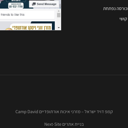
וכורסה נפתחת
קושי
קמפ דויד ישראל – מזרני איכות אורתופדיים Camp David
בניית אתרים Next-Site