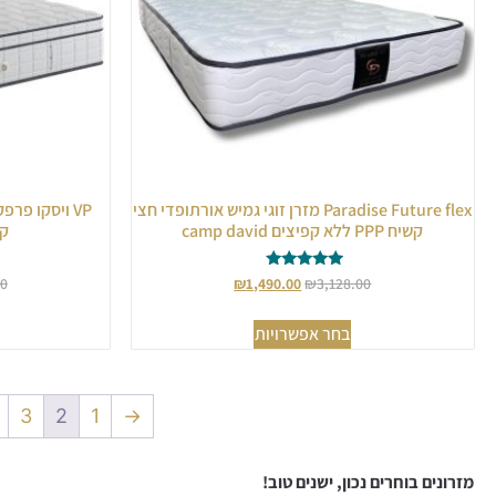
Paradise Future flex מזרן זוגי גמיש אורתופדי חצי
VP ויסקו פרפ
קשיח PPP ללא קפיצים camp david
קפי
דורג
00
₪
1,490.00
₪
3,128.00
5.00
מתוך 5
בחר אפשרויות
3
2
1
→
מזרונים בוחרים נכון, ישנים טוב!