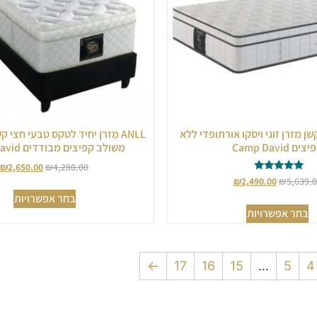
קשן מזרן זוגי ויסקו אורתופדי ללא
ANLL מזרן יחיד לטקס טבעי חצי 
צים Camp David
משולב קפיצים מבודדים Camp David
₪
2,650.00
₪
4,280.00
דורג
₪
2,490.00
₪
5,639.
5.00
בחר אפשרויות
מתוך 5
בחר אפשרויות
←
17
16
15
…
5
4