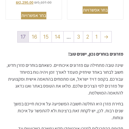
דורג
₪
2,290.00
₪
5,107.00
מתוך 5
5.00
מתוך 5
בחר אפשרויות
בחר אפשרויות
17
16
15
14
…
3
2
1
→
מזרונים בוחרים נכון, ישנים טוב!
שינה טובה מתחילה עם מזרונים איכותיים. כשאתם בוחרים מזרן חדש,
חשוב לבחור באחד שיחזיק מעמד לאורך זמן ויהיה נוח במיוחד
עבורכם. בקמפ דויד ישראל, אנו מתמחים בהתאמה אישית ומקצועית
של מזרנים לפי הצרכים שלכם. מלאו את הטופס באתר ואנו נדאג
להתאמה המושלמת.
בחירת מזרן היא החלטה חשובה המשפיעה על איכות חייכם במשך
שנים רבות. לכן, יש לקחת זאת ברצינות ולא להתפשר על איכות
ונוחות.
תקופת ההתרגלות למזרן אורטופדי חדש נמשכת כשבועיים עד