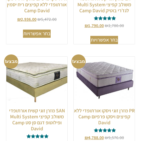
משולב קפיצי Multi System
אורתופדי ללא קפיצים ריח יסמין
לגז’רי בוטיק Camp David
Camp David
₪
2,936.00
₪
5,472.00
דורג
₪
1,790.00
₪
2,780.00
5.00
בחר אפשרויות
מתוך 5
בחר אפשרויות
מבצע!
מבצע!
PR מזרן זוגי ויסקו אורתופדי ללא
SAN מזרן זוגי קשיח אורתופדי
קפיצים ויסקו פרפיום Camp
משולב קפיצי Multi System
David
ופילוטופ דגם סן סט Camp
David
דורג
₪
4,788.00
₪
9,576.00
5.00