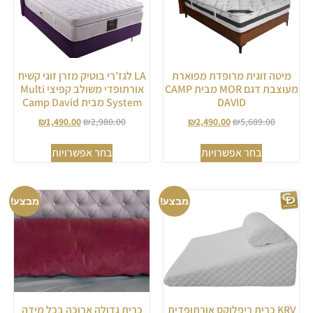
מיטה זוגית מרופדת מפוארת
LA לגז’רי בוטיק מזרן זוגי קשיח
מעוצבת דגם MOR מבית CAMP
אורתופדי משולב קפיצי Multi
DAVID
System מבית Camp David
₪
1,490.00
₪
2,980.00
₪
2,490.00
₪
5,689.00
בחר אפשרויות
בחר אפשרויות
מבצע!
מבצע!
KRV כרית ריפלוקס אורתופדית
כרית גדולה ארוכה בכל מידה