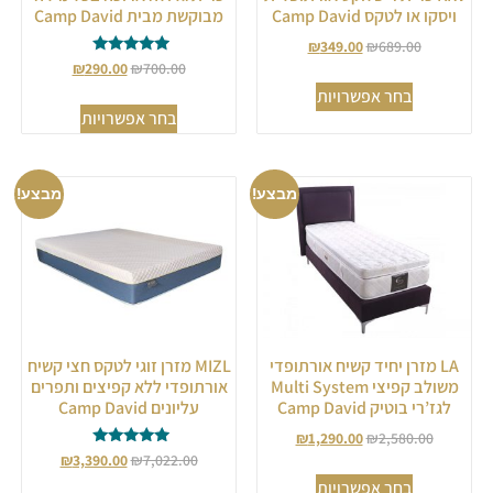
ויסקו או לטקס Camp David
מבוקשת מבית Camp David
₪
349.00
₪
689.00
דורג
₪
290.00
₪
700.00
5.00
בחר אפשרויות
מתוך 5
בחר אפשרויות
מבצע!
מבצע!
LA מזרן יחיד קשיח אורתופדי
MIZL מזרן זוגי לטקס חצי קשיח
משולב קפיצי Multi System
אורתופדי ללא קפיצים ותפרים
לגז’רי בוטיק Camp David
עליונים Camp David
₪
1,290.00
₪
2,580.00
דורג
₪
3,390.00
₪
7,022.00
5.00
בחר אפשרויות
מתוך 5