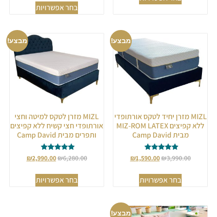
בחר אפשרויות
מבצע!
מבצע!
MIZL מזרן יחיד לטקס אורתופדי
MIZL מזרן לטקס למיטה וחצי
ללא קפיצים MIZ-ROM LATEX
אורתופדי חצי קשיח ללא קפיצים
מבית Camp David
ותפרים מבית Camp David
דורג
דורג
₪
2,990.00
₪
6,280.00
₪
1,590.00
₪
3,990.00
5.00
5.00
מתוך 5
מתוך 5
בחר אפשרויות
בחר אפשרויות
מבצע!