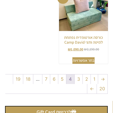
כורסה אורטופדית נפתחת
למיטה וחצי Camp David
₪
1,090.00
₪
2,190.00
בחר אפשרויות
19
18
…
7
6
5
4
3
2
1
→
←
20
לרכישת Gift Card