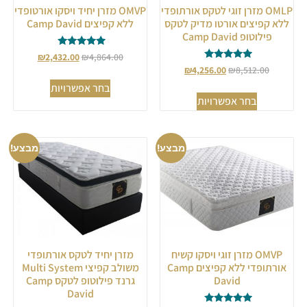
OMLP מזרן זוגי לטקס אורתופדי
OMVP מזרן יחיד ויסקו אורטופדי
ללא קפיצים אורטו מדיק לטקס
ללא קפיצים Camp David
פילוטופ Camp David
דורג
₪
2,432.00
₪
4,864.00
5.00
דורג
₪
4,256.00
₪
8,512.00
מתוך 5
5.00
מתוך 5
בחר אפשרויות
בחר אפשרויות
מבצע!
מבצע!
OMVP מזרן זוגי ויסקו קשיח
מזרן יחיד לטקס אורתופדי
אורתופדי ללא קפיצים Camp
משולב קפיצי Multi System
David
גרנד פילוטופ לטקס Camp
David