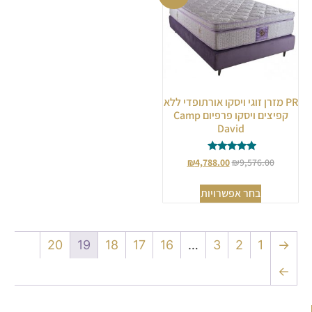
PR מזרן זוגי ויסקו אורתופדי ללא
קפיצים ויסקו פרפיום Camp
David
דורג
₪
4,788.00
₪
9,576.00
5.00
מתוך 5
בחר אפשרויות
20
19
18
17
16
…
3
2
1
→
←