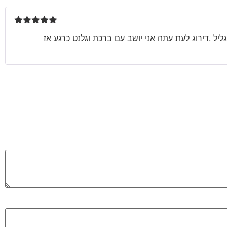
דורג
5
מתוך
ליל .דירוג לעת עתה אני יושב עם ברכת וגלנט כרגע אז
5