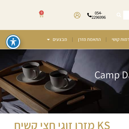
054-
0
2296996
רמות קושי
התאמת מזרן
מבצעים
KS מזרן זוגי חצי קשיח