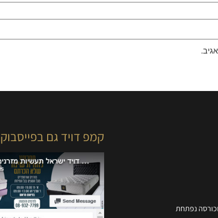
גיב.
קמפ דויד גם בפייסבוק
וכורסה נפתחת