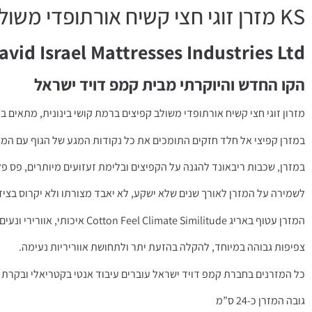
KS מזרן זוגי חצי קשיח אורתופדי משולב קפיצים קלאס ספרינג
vid Israel Mattresses Industries Ltd
הקו החדש והיוקרתי מבית קמפ דויד ישראל
מזרון זוגי חצי קשיח אורתופדי משולב קפיצים ברמת קושי בינונית, מתאים ב
במזרן קפיצי אל חלד חזקים התומכים את כל נקודות המגע של הגוף עם המז
במזרן, שכבות ריבאונד להגנה על הקפיצים ובלימת זעזועים מיותרים, פס פל
לשמירה על המזרן לאורך שנים שלא ישקע, לא יאבד מצורתו ולא יקרוס בצידי
המזרן עטוף באריג Cotton Feel Climate Similitude איכותי, אוורירי ונעים המותאם לאקלים הישראלי,
צפיפות גבוהה במיוחד, להקלה בהזעת יתר ולתחושת אווריריות נעימה.
כל המזרנים בחברת קמפ דויד ישראל עוברים עיבוד אנטי בקטריאלי ובקרת 
גובה המזרן כ-24 ס”מ