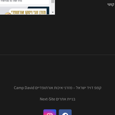
קושי
קמפ דויד ישראל – מזרני איכות אורתופדיים Camp David
בניית אתרים Next-Site