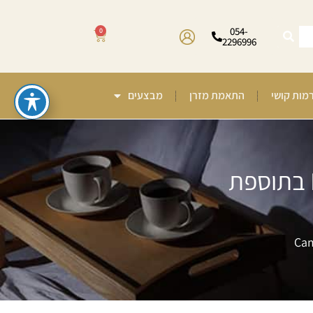
054-
0
2296996
רמות קושי
התאמת מזרן
מבצעים
SAN מזרן קשיח אורתופדי למיטה וחצי משולב קפיצי Multi System בתוספת