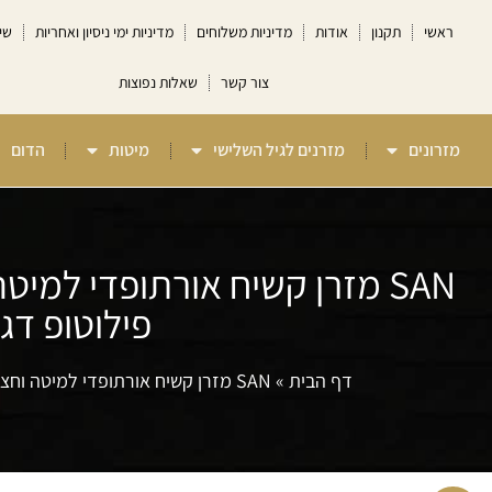
ראשי
תקנון
אודות
מדיניות משלוחים
מדיניות ימי ניסיון ואחריות
שי
צור קשר
שאלות נפוצות
מזרונים
מזרנים לגיל השלישי
מיטות
הדום
פילוטופ דגם סן ס
דף הבית
»
SAN מזרן קשיח אורתופדי למיטה וחצי משולב קפיצי Multi System בתוספת פילוטופ דגם סן סט Camp David