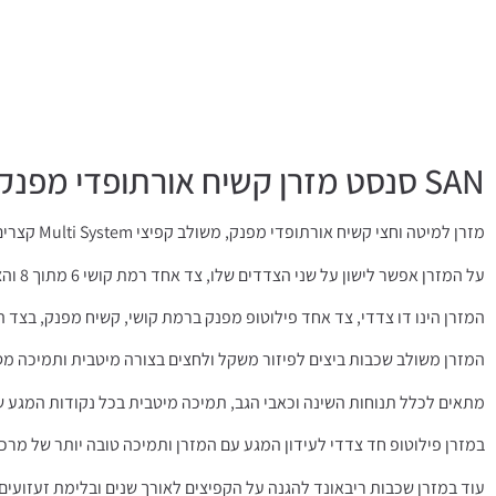
SAN סנסט מזרן קשיח אורתופדי מפנק משולב קפיצי Multi System בתוספת פילוטופ למיטה וחצי
מזרן למיטה וחצי קשיח אורתופדי מפנק, משולב קפיצי Multi System קצרים בעלי התנגדות גבוהה עם הגוף, בתוספת פילוטופ מפנק מצידו האחד של המזרן
על המזרן אפשר לישון על שני הצדדים שלו, צד אחד רמת קושי 6 מתוך 8 והצד השני 8 מתוך 8, כלומר קשיח מאוד.
המזרן הינו דו צדדי, צד אחד פילוטופ מפנק ברמת קושי, קשיח מפנק, בצד ה
המזרן משולב שכבות ביצים לפיזור משקל ולחצים בצורה מיטבית ותמיכה מס
מתאים לכלל תנוחות השינה וכאבי הגב, תמיכה מיטבית בכל נקודות המגע ש
במזרן פילוטופ חד צדדי לעידון המגע עם המזרן ותמיכה טובה יותר של מרכז
עוד במזרן שכבות ריבאונד להגנה על הקפיצים לאורך שנים ובלימת זעזועים