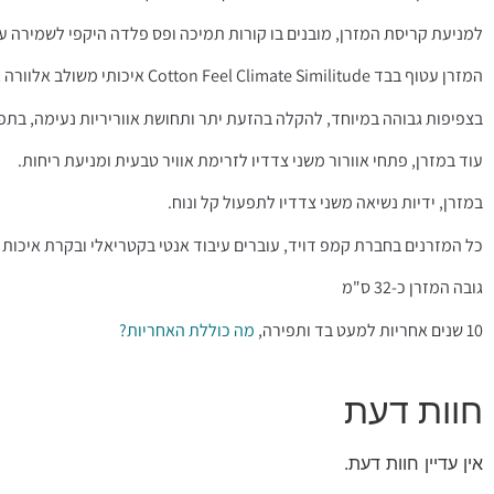
למניעת קריסת המזרן, מובנים בו קורות תמיכה ופס פלדה היקפי לשמירה על
המזרן עטוף בבד Cotton Feel Climate Similitude איכותי משולב אלוורה אוורירי ונעים המותאם לאקלים הישראלי,
בצפיפות גבוהה במיוחד, להקלה בהזעת יתר ותחושת אווריריות נעימה, בתפי
עוד במזרן, פתחי אוורור משני צדדיו לזרימת אוויר טבעית ומניעת ריחות.
במזרן, ידיות נשיאה משני צדדיו לתפעול קל ונוח.
כל המזרנים בחברת קמפ דויד, עוברים עיבוד אנטי בקטריאלי ובקרת איכות 
גובה המזרן כ-32 ס"מ
10 שנים אחריות למעט בד ותפירה,
מה כוללת האחריות?
חוות דעת
אין עדיין חוות דעת.