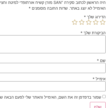
היה הראשון לכתוב סקירה “SAN מזרן קשיח אורתופדי למיטה וחצי משולב קפיצי Multi System בתוספת פילוטופ דגם סן סט Camp David”
האימייל לא יוצג באתר.
שדות החובה מסומנים
*
הדירוג שלך
*
הביקורת שלך
*
שם
*
אימייל
*
שמור בדפדפן זה את השם, האימייל והאתר שלי לפעם הבאה שא