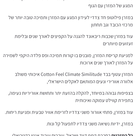
המגע של המזרן עם הגוף
במזרן פילוטופ חד צדדי לעידון המגע עם המזרן ותמיכה טובה יותר של
מרכזי הכובד וגב תחתון
עוד במזרן שכבות ריבאונד להגנה על הקפיצים לאורך שנים ובלימת
זעזועים מיותרים
למניעת קריסת המזרן, מובנים בו קורות תמיכה ופס פלדה היקפי לשמירה
על המזרן לאורך שנים ארוכות
המזרן עטוף בבד
Cotton Feel Climate Similitude
איכותי משולב
אלוורה אוורירי ונעים המותאם לאקלים הישראלי,
בצפיפות גבוהה במיוחד, להקלה בהזעת יתר ותחושת אווריריות נעימה,
בתפירת קווילט עמוקה ואיכותית
עוד במזרן, פתחי אוורור משני צדדיו לזרימת אוויר טבעית ומניעת ריחות.
במזרן, ידיות נשיאה משני צדדיו לתפעול קל ונוח.
כל המזרנים
בחברת קמפ דויד ישראל, עוברים עיבוד אנטי בקטריאלי