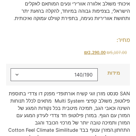
איכותי משולב אלוורה אוורירי ונעים המותאם לאקלים
הישראלי, בצפיפות גבוהה במיוחד, להקלה בהזעת יתר
ותחושת אווריריות נעימה, בתפירת קווילט עמוקה ואיכותית.
מחיר:
₪
2,290.00
₪
5,107.00
מידות
SAN סנסט מזרן זוגי קשיח אורתופדי מפנק דו צדדי בתוספת
פילוטופ, משולב קפיצי Multi System מתאים לכלל תנוחות
השינה וכאבי הגב, תמיכה מיטבית בכל נקודות המגע של
המזרן עם הגוף. במזרן פילוטופ חד צדדי לעידון המגע עם
המזרן ותמיכה טובה יותר של מרכזי הכובד והגב
התחתון.המזרן עטוף בבד Cotton Feel Climate Similitude