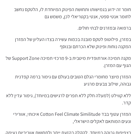
חומר זה ידוע בגמישותו ותחושת הפינוק המיוחדת לו, הלטקס נחשב
לחומר אנטי ספטי, אנטי בקטריאלי לכן, משמש גם
ברפואה ובמזרנים לבתי חולים.
במזרן, פילוטופ לטקס מובנה בכמות עשירה בצדו העליון של המזרן
המקנה נוחות ופינוק שלא הכרתם ובנוסף
מקנה תמיכה אורתופדית מיטבית ב-9 מרכזי תמיכה Support Zone של
הגוף עם המזרן.
המזרן מיוצר מחומרי הגלם הטובים בעולם עם גימור ברמה קפדנית
גבוהה, שילוב צבעים מרגיע
ללא קווילט (למעלה חלק ללא תפרים לרגישים במיוחד), גימור עדין ללא
קדר.
המזרן עטוף בבד Cotton Feel Climate Similitude איכותי, אוורירי
ונעים המותאם לאקלים הישראלי,
בצפיפות גבוהה במיוחד, להקלה בהזעת ייתר ולתחושת אווריריות נעימה.