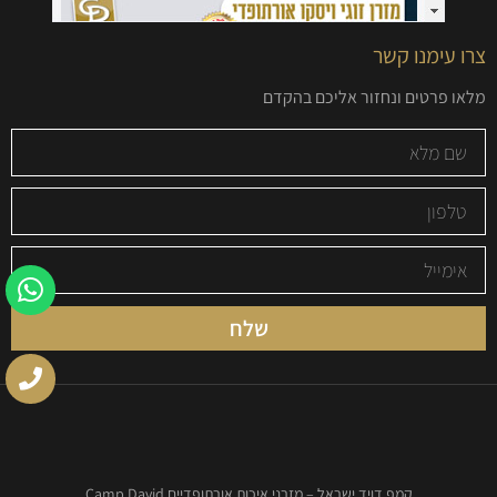
צרו עימנו קשר
מלאו פרטים ונחזור אליכם בהקדם
שלח
קמפ דויד ישראל – מזרני איכות אורתופדיים Camp David