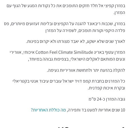
במזרן קפיצי אל חלד חזקים התומכים את כל נקודות המגע של הגוף עם
המזרן.
במזרן, שכבות ריבאונד להגנה על הקפיצים ובלימת זעזועים מיותרים, פס
פלדה היקפי וקורות תומכים, לשמירה על המזרן
לאורך שנים שלא ישקע, לא יאבד מצורתו ולא יקרוס בפינות.
המזרן עטוף באריג Cotton Feel Climate Similitude איכותי, אוורירי
ונעים המותאם לאקלים הישראלי, בצפיפות גבוהה במיוחד,
להקלה בהזעת יתר ולתחושת אווריריות נעימה.
כל המזרנים בחברת קמפ דויד ישראל עוברים עיבוד אנטי בקטריאלי
ובקרת איכות קפדנית.
גובה המזרן כ-24 ס”מ
10 שנים אחריות למעט בד ותפירה,
מה כוללת האחריות?