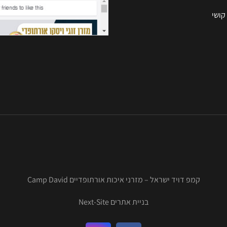
קושי
קמפ דויד ישראל – מזרני איכות אורתופדיים Camp David
בניית אתרים Next-Site