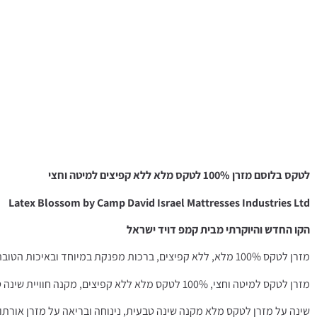
לטקס בלוסם מזרן 100% לטקס מלא ללא קפיצים למיטה וחצי
Latex Blossom by Camp David Israel Mattresses Industries Ltd
הקו החדש והיוקרתי מבית קמפ דויד ישראל
מזרן לטקס 100% מלא, ללא קפיצים, ברכות מפנקת במיוחד ובאיכות הטובה ביותר בעולם! מתאים גם למיטה מתכווננת למיטה וחצי.
מזרן לטקס למיטה וחצי, 100% לטקס מלא ללא קפיצים, מקנה חוויית שינה טבעית, מענגת ותומכת את כל מרכזי הכובד של המזרן עם הגוף.
שינה על מזרן לטקס מלא מקנה שינה טבעית, נינוחה ובריאה על מזרן אורתופד