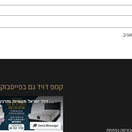
גיב.
קמפ דויד גם בפייסבוק
וכורסה נפתחת