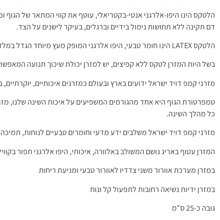
הלטקס הינו היפו-אלרגני אנטי-בקטריאלי, עוטף את קווי המתאר של הגוף ומ
דם תקינה ללא תחושות נימול בידיים וברגלים, בעיקר לישנים על הצד.
הלטקס LATEX הינו חומר טבעי, היפו אלרגני המופק מעץ מיוחד הגדל במלזיה בשם "קוייצ'וק", בשל התכונות הייחודיות של הלטקס משמש הוא בהרבה תחומים, כמו רפואה, אורתופדיה ועוד.
בשל היות המזרן לטקס ללא קפיצים, יש למזרן יכולת שיכוך תנועה המאפשרת 
מזרני קמפ דויד ישראל ידועים בארץ ובעולם כמזרנים איכותיים, יוקרתיים, ב
טמפרטורת הגוף היא אחד מהגורמים המשפיעים על איכות השינה שלנו, מזרן
כל מהלך השינה.
מזרני קמפ דויד ישראל משלבים ידע מדעי וחומרים טבעיים לנוחות, תמיכה 
המזרן עטוף באריג נושם המשולב באלוורה, איכותי, היפו אלרגני תפור בקווי
במזרן מערכת אוורור משני צדדיו לאוורור טבעי ומניעת ריחות
במזרן ידיות נשיאה רחובות לתפעול קל ונוח
גובה כ-25 ס"מ