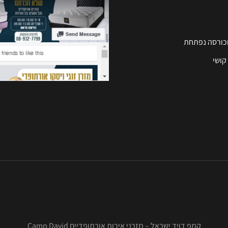
וכורסה נפתחת
קושי
קמפ דויד ישראל – מזרני איכות אורתופדיים Camp David