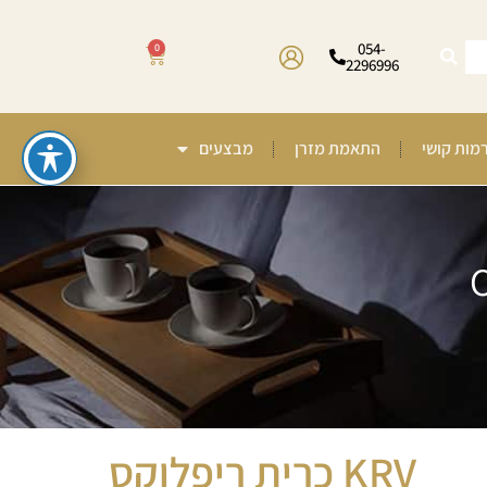
054-
0
2296996
רמות קושי
התאמת מזרן
מבצעים
KRV כרית ריפלוקס