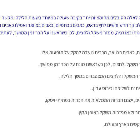
אורטופדית Memory Foam גדולה מבית Camp David מתאימה לאלה הסובלים מחומציות יתר בקיבה שעולה במיו
וקר חדש וחשים לחץ בראש, כאבים בכתפיים, כאבים בצוואר ואפילו כאבים ו
ם הגוף ובאנרגיה, מפזר משקל ולחצים, לכן כשראשנו על הכר זמן ממושך, לעתי
, כאבים בצוואר, הכרית נועדה להקל על תופעות אלו.
זר משקל ולחצים, לכן כשראשנו מונח על הכר זמן ממושך,
ור המשקל והלחצים המצטברים במשך הלילה.
תנת לשליפה וכיבוס עדין.
רנים, ישנם חברות הממלאות את הכרית בפתיתי ויסקו,
ותר ולא מפזרות משקל באופן תקין.
רקטים בארץ ובעולם.