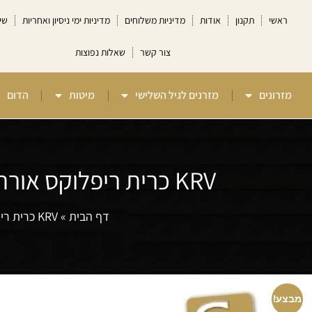
ראשי
תקנון
אודות
מדיניות משלוחים
מדיניות ימי ניסיון ואחריות
שי
צור קשר
שאלות נפוצות
מזרונים
מזרנים לגיל השלישי
מיטות
הדום
KRV כרית ריפלוקס אורתופדית ויסקו או לטקס Camp David
דף הבית
»
KRV כרית ריפלוקס אורתופדית ויסקו או לטקס Camp David
מבצע!