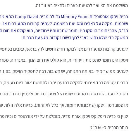
מושלמת את הצוואר למניעת כאבים ולחצים באיזור זה.
כרית ויסקו 
ושכמות. מקלה על כאבים ומסייעת בנשימה. לעתים קרובות מתעוררים אנו לב
הנ”ל, שהרי חומר הויסקו הינו חומר שתכונותיו ייחודיות, הוא קולט את חו
המשקל כדי שלא נחוש כאבי לחץ בשום נקודות מגע עם הכרית.
לעתים קרובות מתעוררים אנו לבוקר חדש וחשים לחץ בראש, כאבים בכתפיים
ויסקו הינו חומר שתכונותיו ייחודיות, הוא קולט את חום הגוף ובאנרגיה, מפ
לעתים ממושך מידי באותה התנוחה, יש חשיבות רבה לתפקיד הויסקו בפיז
הכרית עטופה בבד איכותי להקלה בהזעת יתר ולתחושת אווריריות נעימה, ני
חשוב לדעת, ישנם סוגים מסוגים שונים של ויסקו בכריות ולעניין זה גם במז
או ספוג דמוי ויסקו (שתכונותיו דומות אך כלל לא זהות), כריות אלה זולות י
יצוין כי כרית ריפלוקס ויסקו אורתופדית מומלצת על ידי אורתופדים וכירופ
רוחב הכרית כ-60 ס"מ