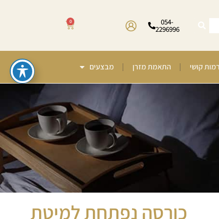
054-
0
2296996
רמות קושי
התאמת מזרן
מבצעים
כורסה נפתחת למיטת