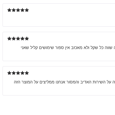
דורג
5
מתוך
5
דורג
5
מתוך
שווה כל שקל ולא מאכזב אין ספור שימושים קליל שאני
5
דורג
5
מתוך
קחת את זה לחדרים אז רכשנו עוד 2 לחדרי הילדים תודה לנעמה על השירות האדיב והמסור אנחנו ממליצים על המוצר הזה
5