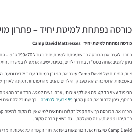
כורסה נפתחת למיטת יחיד – פתרון מו
כורסה נפתחת למיטת יחיד | Camp David Mattresses
בחרנו לעצב את הכורסה כך שתיפתח למיטת יחיד בגודל 70×190 ס"מ – פתרון אידיאלי לחללים קטנים.
ניתן להציב אותה בממ"ד, בחדר ילדים, בפינת ישיבה או אפילו במשרד. הי
צוות הפיתוח של Camp David עיצב את המזרן במיוחד עבור ילדים ונוער. הוא מציע קשיחות בריאה ותמיכה נכונה לגב וליציבה, ומעניק שינה איכותית לאורך כל הלילה.
באמצעות התמיכה שהוא מעניק, הילדים נהנים מהתפתחות תקינה לאורך שנ
הריפוד עשוי בד קטיפה איטלקי איכותי, עבה ונעים למגע. הבד עבר התאמה
בנוסף, ניתן לבחור את הגוון מתוך
59 צבעים לבחירה
– כך שתוכל להתאים את
תכננו את הכורסה כך שתתקפל בקלות ותתאים למי שאין לו מקום למיטה קבוע
כך תיהנו ממיטת שינה מושלמת – גם כשאין הרבה מקום.
Camp David מייצרת את הכורסאות בישראל תוך הקפדה על איכות חומרי הגלם, תפירה מקצועית ונוחות מרבית.