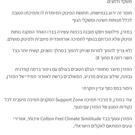
משקל ולחצים.
חומר זה ידוע בגמישותו, תחושת הפינוק המיוחדת לו ותמיכתו הטובה
לכלל תנוחות השינה ומשקלי הגוף
במזרן, פילוטופ ויסקו מובנה בכמות עשירה בצדו האחד המקנה נוחות
ופינוק שלא הכרתם בנוסף לתמיכה אורתופדית מיטבית ולפינוק מושלם.
(לא צריך להפוך למרות שניתן להפוך במהלך השנים, קשיח יותר בצד
השני רמה 8 מתוך 8)
המזרן מיוצר מחומרי הגלם הטובים בעולם עם גימור ברמה קפדנית
גבוהה, שילוב צבעים מרגיע, המשולבים ברשת לאוורור תמידי של המזרן,
גימור בפס כסף עדין ויוקרתי
עוד במזרן, 9 מרכזי תמיכה Support Zone המקנים תמיכה מיטבית לכל
נקודות המגע של המזרן עם הגוף.
המזרן עטוף בבד Cotton Feel Climate Similitude איכותי, אוורירי
ונעים המותאם לאקלים הישראלי,