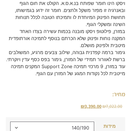
ויסקו הינו חומר שפותח בנ.א.ס.א. הקולט את חום הגוף
ובאנרגיה זו מפזר משקל ולחצים. חומר זה ידוע בגמישותו,
תחושת הפינוק המיוחדת לו ותמיכתו הטובה לכלל תנוחות
השינה ומשקלי הגוף.
במזרן, פילוטופ ויסקו מובנה בכמות עשירה בצדו האחד
המקנה נוחות ופינוק שלא הכרתם בנוסף לתמיכה אורתופדית
מיטבית ולפינוק מושלם.
גימור ברמה קפדנית גבוהה, שילוב צבעים מרגיע, המשולבים
ברשת לאוורור תמידי של המזרן, גימור בפס כסף עדין ויוקרתי.
עוד במזרן, 9 מרכזי תמיכה Support Zone המקנים תמיכה
מייטבית לכל נקודות המגע של המזרן עם הגוף.
מחיר:
₪
3,390.00
₪
7,022.00
מידות