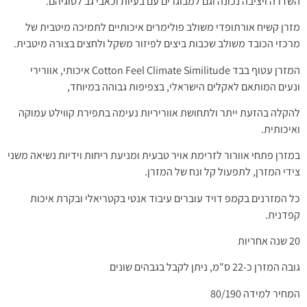
השדרה ויציבה נכונה וגם למבוגרים עם בעיות וכאבי גב לסוגיהם.
מזרן קשיח אורתופדי משולב פולימרים איכותיים לתמיכה מיטבית של
מרכזי הכובד משולב שכבות ביצים לפיזור משקל ולחצים בצורה מיטבית.
המזרן עטוף בבד Cotton Feel Climate Similitude איכותי, אוורירי
ונעים המותאם לאקלים הישראלי, בצפיפות גבוהה במיוחד,
להקלה בהזעת ייתר ולתחושת אווריריות נעימה בתפירת קווילט עמוקה
ואיכותית.
במזרן פתחי אוורור לזרימת אויר טבעית ומניעת ריחות וידיות נשיאה משני
צידי המזרן, לתפעול קל ונח של המזרן.
כל המזרנים בקמפ דויד עוברים עיבוד אנטי בקטריאלי ובקרת איכות
קפדנית.
20 שנה אחריות
גובה המזרן כ-22 ס"מ, ניתן לקבל בגבהים שונים
המחיר למידה 80/190