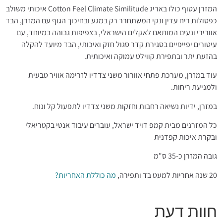
המזרן עטוף כולו באריג Cotton Feel Climate Similitude איכותי משולב
כפסולות ריח עדין ונקי המשתחרר רק במגע ובחיכוך הגוף עם המזרן, הבד
אוורירי ונעים המותאם לאקלים הישראלי, בצפיפות גבוהה במיוחד, עם
עיטורים יפייפיים בסגירת קדר סגול חזק ואיכותי, הבד מיועד להקלה
בהזעת יתר ובתפירת קווילט עמוקה ואיכותית.
עוד במזרן, מערכת פתחי אוורור משני צדדיו לזרימה אוויר טבעית
ולמניעת ריחות.
במזרן, ידיות נשיאה רחבות וחזקות משני צדדיו לתפעול קל ונוח.
כל המזרנים מבית קמפ דויד ישראל, עוברים עיבוד אנטי בקטריאלי
ובקרת איכות קפדנית
גובה המזרן כ-35 ס"מ
20 שנה אחריות למעט בד ותפירה,
מה כוללת האחריות?
חוות דעת