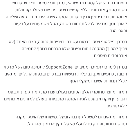
הפיתוח החדש של קמפ דויד ישראל, מזרן זוגי למיטה וחצי, ויסקו חצי
קשיח מפנק, אורתופדי ללא קפיצים ויסקו פרפיום משולב קפסולות
ארומטיות בריח יסמין עדין ויוקרתי המקנה שינה איכותית, רגועה ושליווה
לאורך זמן, מתאים לכלל תנוחות השינה, מקל משמעותית על בעיות
וכאבי הגב.
במזרן, פילוטופ ויסקו בכמות עשירה ובצפיפות גבוהה, בצדו האחד (לא
צריך להפוך) המקנה נוחות ופינוק שלא הכרתם בנוסף לתמיכה
אורתופדית מיטבית
במזרן 9 מרכזי תמיכה מסיביים, Support Zone לתמיכה טובה של מרכזי
הכובד, כתפיים ואגן, גב עליון, רגישויות בברכיים ובכפות הרגליים. מתאים
לכלל תנוחות השינה ומשקלי הגוף.
המזרן מיוצר מחומרי הגלם הטובים בעולם עם רמת גימור קפדנית בפס
זהב עדין ויוקרתי בטכנולוגיה המתקדמת ביותר בעולם למזרנים איכותיים
ללא קפיצים.
המזרן מתאים גם למשקל גוף גבוה ובשל גמישותו של הויסקו מקנה
תחושת נוחות ופינוק גם לבעלי משקל תקין או נמוך מהרגיל.