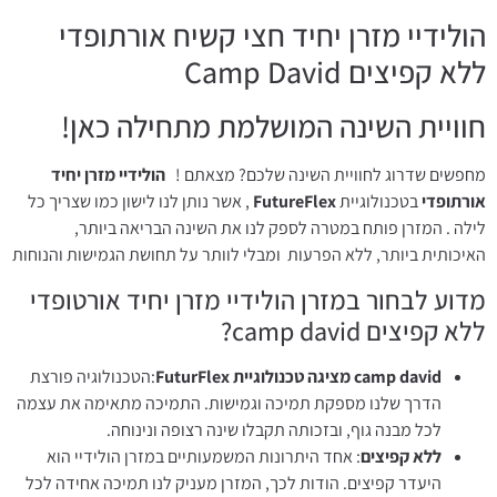
הולידיי מזרן יחיד חצי קשיח אורתופדי
ללא קפיצים Camp David
חוויית השינה המושלמת מתחילה כאן!
מחפשים שדרוג לחוויית השינה שלכם? מצאתם !
הולידיי מזרן יחיד
אורתופדי
בטכנולוגיית
FutureFlex
, אשר נותן לנו לישון כמו שצריך כל
לילה . המזרן פותח במטרה לספק לנו את השינה הבריאה ביותר,
האיכותית ביותר, ללא הפרעות ומבלי לוותר על תחושת הגמישות והנוחות
מדוע לבחור במזרן הולידיי מזרן יחיד אורטופדי
ללא קפיצים camp david?
camp david מציגה טכנולוגיית FuturFlex
:הטכנולוגיה פורצת
הדרך שלנו מספקת תמיכה וגמישות. התמיכה מתאימה את עצמה
לכל מבנה גוף, ובזכותה תקבלו שינה רצופה ונינוחה.
ללא קפיצים
: אחד היתרונות המשמעותיים במזרן הולידיי הוא
היעדר קפיצים. הודות לכך, המזרן מעניק לנו תמיכה אחידה לכל