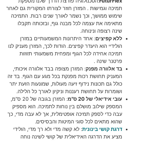
FuturFlex
:הטכנולוגיה פורצת הדרך שלנו מספקת
תמיכה וגמישות . המזרן חוזר לצורתו המקורית גם לאחר
שימוש ממושך, וכך נשמר לאורך שנים רבות. התמיכה
מתאימה את עצמה לכל מבנה גוף, ובזכותה תקבלו
שינה רצופה ונינוחה.
ללא קפיצים
: אחד היתרונות המשמעותיים במזרן
הולידיי הוא היעדר קפיצים. הודות לכך, המזרן מעניק לנו
תמיכה אחידה לכל הגוף ומפחית משמעותי תזוזות
פרטנר שינה .
בד אלוורה מפנק
: המזרן מצופה בבד אלוורה איכותי,
המעניק תחושת רכות מפנקת בכל מגע עם הגוף. בד זה
כולל גם תכונות נידוף זיעה מעולות, שמונעות הזעת יתר
ושומרות על תחושת רעננות וניקיון לאורך כל הלילה.
עובי אידיאלי של 20 ס"מ
: המזרן בגובה של 20 ס"מ,
המספק שילוב מושלם בין נוחות לתמיכה. הוא מספיק
עבה כדי לספק תמיכה אופטימלית, אך לא עבה מדי, כך
שהוא מתאים לכל סוגי המיטות והבסיסים.
דרגת קושי בינונית
: לא קשה מדי ולא רך מדי, הולידי
מציע את הדרגה האידיאלית של קושי לשינה נוחה