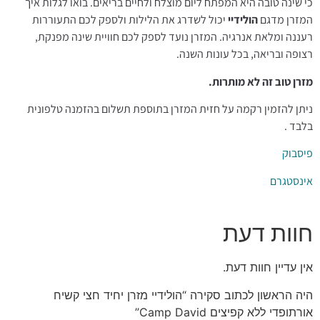
כי שינה טובה היא המפתח ליום מוצלח ולחיים בריאים. בואו לגלות איך
המזרן מדגם
הולידיי
יכול לשדרג את הלילות ולספק לכם התעוררות
רעננה ומלאת אנרגיה. המזרן נועד לספק לכם חוויית שינה מפנקת,
רצופה ובריאה, בכל עונות השנה.
מזרן טוב זה לא מותרות.
ניתן להזמין רקמה על חזית המזרן בתוספת תשלום בהזמנה טלפונית
בלבד .
פיסבוק
אינסטגרם
חוות דעת
אין עדיין חוות דעת.
היה הראשון לכתוב סקירה “הולידיי מזרן יחיד חצי קשיח
אורתופדי ללא קפיצים Camp David”