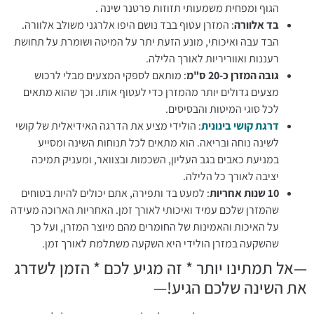
הגוף ומפחית משמעותי תזוזות פרטנר שינה .
בד אלוורה
: המזרן עטוף בבד נושם היפו אלרגני משולב אלוורה.
הבד עבה ואיכותי, מונע הזעת יתר על המיטה ושומרת על תחושת
רעננות ואווריריות לאורך הלילה.
גובה המזרן כ-20 ס"מ
: מותאם לספקי המצעים מבלי לרכוש
מצעים גדולים יותר מהמזרן כדי לעטוף אותו. וכך שהוא מתאים
לכל סוגי המיטות והבסיסים.
דרגת קושי בינונית
: הולידי מציע את הדרגה האידיאלית של קושי
לשינה נוחה ובריאה. הוא מתאים לכל תנוחות השינה ומסייע
במניעת כאבים בגב העליון, השכמות ובצוואר, ומעניק תמיכה
יציבה לאורך כל הלילה.
10 שנות אחריות
: למעט בד ותפירה, אתם יכולים להיות בטוחים
שהמזרן שלכם עמיד ואיכותי לאורך זמן. האחריות הארוכה מעידה
על האיכות והאמינות של החומרים מהם מיוצר המזרן, ועל כך
שהשקעה במזרן הולידי היא השקעה משתלמת לאורך זמן.
—אל תמתינו יותר * זה מגיע לכם * הזמן לשדרג
את השינה שלכם הגיע!—