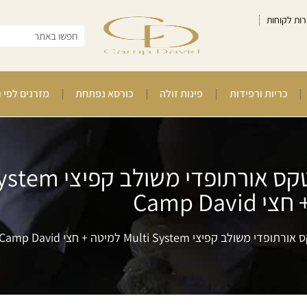
רות לקוחות
כריות ורפידות
פינות זולה
כורסא נפתחת
מזרנים לפי 
גרנד פילוטופ לטקס מזרן זוגי לט
Camp Davi
צי Multi System למיטה + חצי Camp David