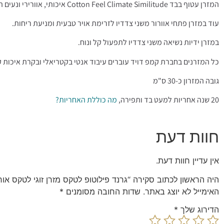
המזרן עטוף בבד Cotton Feel Climate Similitude איכותי, אוורירי ונעים המותאם לאקלים הישראלי, בצפיפות גבוהה במיוחד, להקלה בהזעת יתר ולתחושת אווריריות נעימה.
עוד במזרן פתחי אוורור משני צדדיו לזרימת אויר טבעית ומניעת ריחות.
במזרן ידיות נשיאה משני צדדיו לתפעול קל ונוח.
כל המזרנים בחברת קמפ דויד עוברים עיבוד אנטי בקטריאלי ובקרת איכות 
גובה המזרון כ-30 ס"מ
20 שנה אחריות למעט בד ותפירה,
מה כוללת האחריות?
חוות דעת
אין עדיין חוות דעת.
היה הראשון לכתוב סקירה “גרנד פילוטופ לטקס מזרן זוגי לטקס אורתופדי משולב קפיצי ti System
האימייל לא יוצג באתר.
שדות החובה מסומנים
*
הדירוג שלך
*