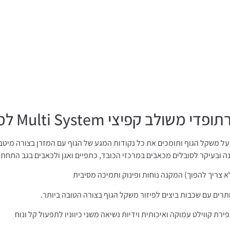
צי Multi System למיטה + חצי
משולב קפיצי Multi System המתבייתים מיטבית על משקל הגוף ותומכים את כל נקודות המגע של הגוף
ה ובעיקר לסובלים מכאבים במרכזי הכובד, כתפיים ואגן ולכאבים בגב התחתו
א צריך להפוך) המקנה נוחות ופינוק ותמיכה מסיבית
תרים עם שכבות ביצים לפיזור משקל הגוף בצורה הטובה ביותר.
ת קווילט עמוקה ואיכותית וידיות נשיאה משני כיווניו לתפעול קל ונוח