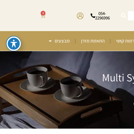
054-
0
2296996
רמות קושי
התאמת מזרן
מבצעים
קס אורתופדי משולב קפיצי Multi System