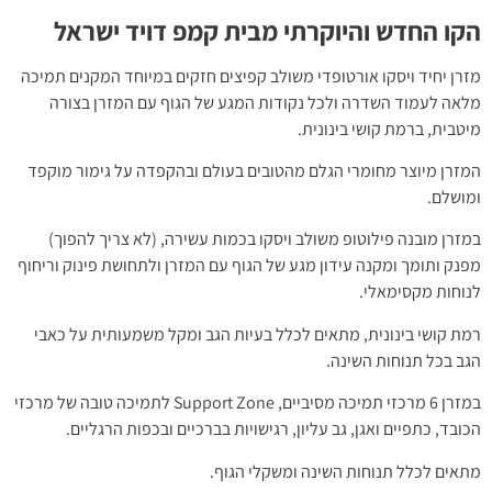
הקו החדש והיוקרתי מבית קמפ דויד ישראל
מזרן יחיד ויסקו אורטופדי משולב קפיצים חזקים במיוחד המקנים תמיכה
מלאה לעמוד השדרה ולכל נקודות המגע של הגוף עם המזרן בצורה
מיטבית, ברמת קושי בינונית.
המזרן מיוצר מחומרי הגלם מהטובים בעולם ובהקפדה על גימור מוקפד
ומושלם.
במזרן מובנה פילוטופ משולב ויסקו בכמות עשירה, (לא צריך להפוך)
מפנק ותומך ומקנה עידון מגע של הגוף עם המזרן ולתחושת פינוק וריחוף
לנוחות מקסימאלי.
רמת קושי בינונית, מתאים לכלל בעיות הגב ומקל משמעותית על כאבי
הגב בכל תנוחות השינה.
במזרן 6 מרכזי תמיכה מסיביים, Support Zone לתמיכה טובה של מרכזי
הכובד, כתפיים ואגן, גב עליון, רגישויות בברכיים ובכפות הרגליים.
מתאים לכלל תנוחות השינה ומשקלי הגוף.