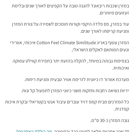
במזרן שכבות ריבאונד להגנה טובה על הקפיצים לאורך שנים ובלימת
זעזועים מיותרים.
עוד במזרן, פס פלדה היקפי וקורות תומכים לשמירה על צורת המזרן
ומניעת קריסתו לאורך שנים.
המזרן עטוף באריג Cotton Feel Climate Similitude איכותי, אוורירי
ונעים המותאם לאקלים הישראלי,
בצפיפות גבוהה במיוחד, להקלה בהזעת יתר בתפירת קווילט עמוקה
ואיכותית.
מערכת אוורור דו כיוונית לזרימת אוויר טבעית ומניעת ריחות.
ידיות נשיאה רחבות וחזקות משני כיווני המזרן לתפעול קל ונוח.
כל המזרנים מבית קמפ דויד עוברים עיבוד אנטי בקטריאלי ובקרת איכות
קפדנית.
גובה המזרן כ-30 ס"מ.
20 שנה אחריות מלאה למעט הבד והתפירה,
מה כוללת האחריות?