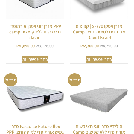
מזרן ויסקו 770-S | קפיצים
PPV מזרן זוגי ויסקו אורתופדי
מבודדים למיטה וחצי | Camp
חצי קשיח ללא קפיצים camp
david
David Israel
₪
1,890.00
₪
3,128.00
₪
2,300.00
₪
4,790.00
בחר אפשרויות
בחר אפשרויות
מבצע!
מבצע!
הולידיי מזרן זוגי חצי קשיח
Paradise Future flex מזרן
אורתופדי ללא קפיצים Camp
גמיש אורתופדי למיטה וחצי PPP