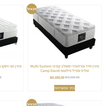
מבצע!
מזרן יחיד אורתופדי משולב קפיצי Multi System
מזרן זוגי ויסקו
טוליפ סטייל פילוטופ Camp David
0
₪
1,690.00
₪
3,502.00
בחר אפשרויות
מבצע!