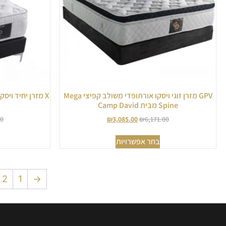
GPV מזרן זוגי ויסקו אורתופדי משולב קפיצי Mega
X מזרן יחיד וי
Spine מבית Camp David
ו
00
₪
3,085.00
₪
6,171.00
בחר אפשרויות
2
1
→