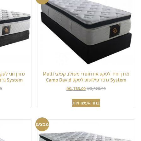
מזרן יחיד לטקס אורתופדי משולב קפיצי Multi
System גרנד פילוטופ לטקס Camp David
System גרנד פילוטופ לטקס Camp David
0
₪
1,763.00
₪
3,526.00
בחר אפשרויות
מבצע!