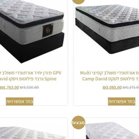
מזרן זוגי לטקס אורתופדי משולב קפיצי Multi
Spine גרנד פילוטופ ויסקו Camp David
₪
1,763.00
₪
3,526.00
₪
3,085.00
₪
6,171.0
בחר אפשרויות
בחר אפשרויות
מבצע!