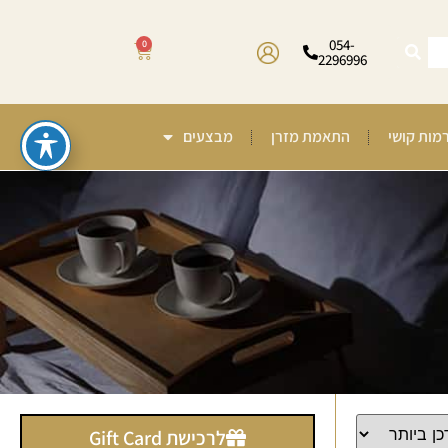
054-
0
2296996
רמות קושי
התאמת מזרן
מבצעים
לרכישת Gift Card