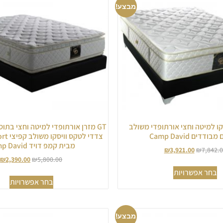
מבצע!
ויסקו למיטה וחצי אורתופדי משולב
GT מזרן אורתופדי למיטה וחצי בתו
ודדים Camp David
צדדי לט
מבית קמפ דויד Camp David
₪
3,921.00
₪
7,842.
₪
2,390.00
₪
5,800.00
בחר אפשרויות
בחר אפשרויות
מבצע!