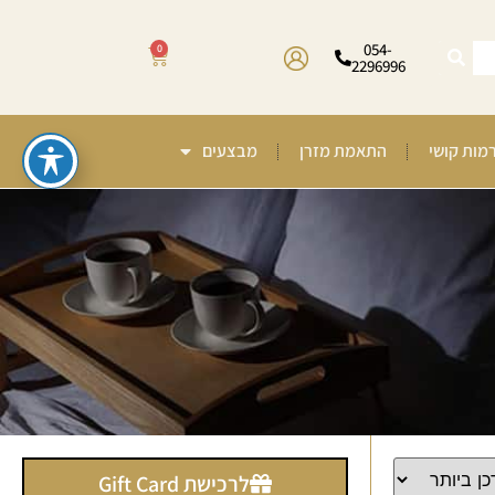
054-
0
2296996
רמות קושי
התאמת מזרן
מבצעים
לרכישת Gift Card