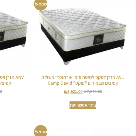
מבצע!
AVL מזרן לטקס למיטה וחצי אורתופדי משולב
ANV מזרן 
קפיצים מבודדים "פוקט" Camp David
קפיצים מב
00
₪
3,921.00
₪
7,842.00
בחר אפשרויות
מבצע!