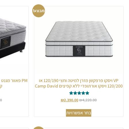
מבצע!
VP ויסקו פרפקשן מזרן למיטה וחצי 120/190 או
PM פאוור מגנט
120/200 ויסקו אורתופדי ללא קפיצים Camp David
קפי
דורג
00
₪
2,390.00
₪
4,220.00
5.00
מתוך 5
בחר אפשרויות