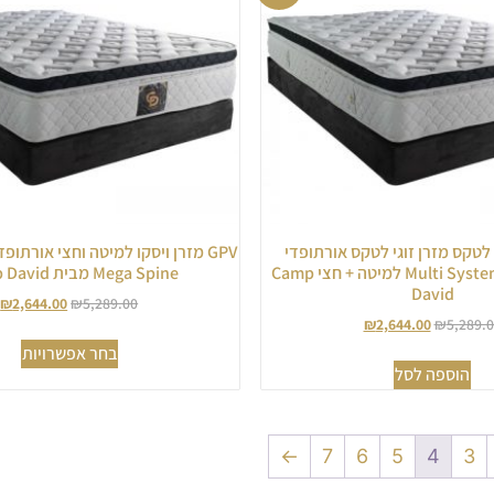
 לטקס מזרן זוגי לטקס אורתופדי
GPV מזרן ויסקו למיטה וחצי אורתופ
משולב קפיצי Multi System למיטה + חצי Camp
Mega Spine מבית Camp David
David
₪
2,644.00
₪
5,289.00
₪
2,644.00
₪
5,289.
בחר אפשרויות
הוספה לסל
←
7
6
5
4
3