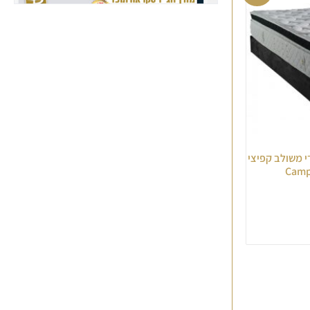
די משולב קפיצי