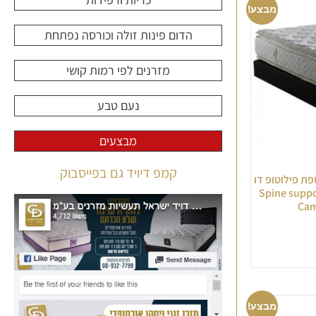
מבצע!
הדום פינות זולה וכורסה נפתחת
מזרנים לפי רמות קושי
נעם טבע
מבצעים
קמפ דיויד גם בפייסבוק
ספת פילוטופ דו
קס וויסקו משולב קפיצי Spine support
מבצע!