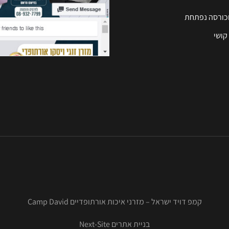
וכורסה נפתחת
קושי
קמפ דויד ישראל – מזרני איכות אורתופדיים Camp David
בניית אתרים Next-Site