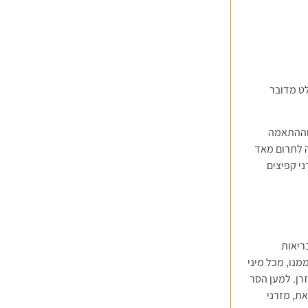
לט מדובר
 וההתאמה
ה לתרום מאד
ני קפיצים
ריאות
מנו, מכל מיני
רן. למען הסר
ת, מזרני