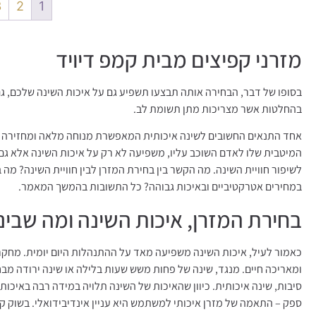
3
2
1
מזרני קפיצים מבית קמפ דיויד
בסופו של דבר, הבחירה אותה תבצעו תשפיע גם על איכות השינה שלכם, ג
בהחלטות אשר מצריכות מתן תשומת לב.
אחד התנאים החשובים לשינה איכותית המאפשרת מנוחה מלאה ומחזירה את 
המיטבית שלו לאדם השוכב עליו, משפיעה לא רק על איכות השינה אלא גם
לשיפור חוויית השינה. מה הקשר בין בחירת המזרן לבין חוויית השינה? מה בי
במחירים אטרקטיביים ובאיכות גבוהה? כל התשובות בהמשך המאמר.
בחירת המזרן, איכות השינה ומה שביני
כאמור לעיל, איכות השינה משפיעה מאד על ההתנהלות היום יומית. מחקרי
ומאריכה חיים. מנגד, שינה של פחות משש שעות בלילה או שינה ירודה מבח
סיבות, שינה איכותית. כיוון שהאיכות של השינה תלויה במידה רבה באיכ
ספק – התאמה של מזרן איכותי למשתמש היא עניין אינדיבידואלי. בשוק קי