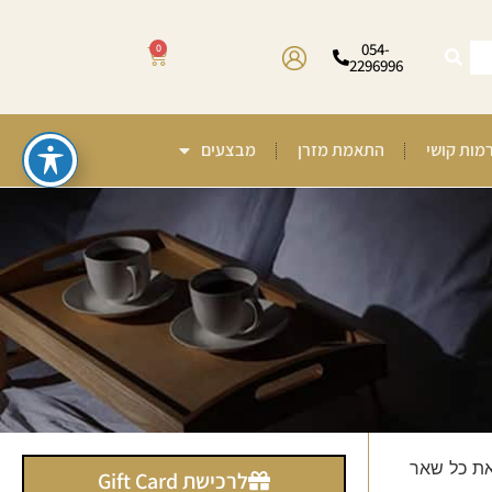
054-
0
2296996
רמות קושי
התאמת מזרן
מבצעים
את כל שאר
לרכישת Gift Card