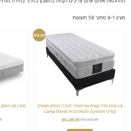
ההחלטות אותם אתם צריכים לקחת בחשבון בהליך בחירת מזרנים
מציג 1–9 מתוך 58 תוצאות
מבצע!
LA מזרן יחיד קשיח אורתופדי לגז’רי בוטיק משולב
קפיצי Multi System מבית Camp David
00
₪
1,290.00
₪
3,222.00