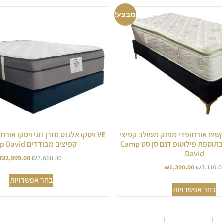
מבצע!
יד קשיח אורתופדי מפנק משולב קפיצי
VE ויסקו אלגנט מזרן זוגי ויסקו אור
Multi System בתוספת פילוטופ דגם סן סט Camp
קפיצים מבודדים Camp David
David
₪
2,999.00
₪
7,660.00
₪
1,390.00
₪
3,116.0
בחר אפשרויות
בחר אפשרויות