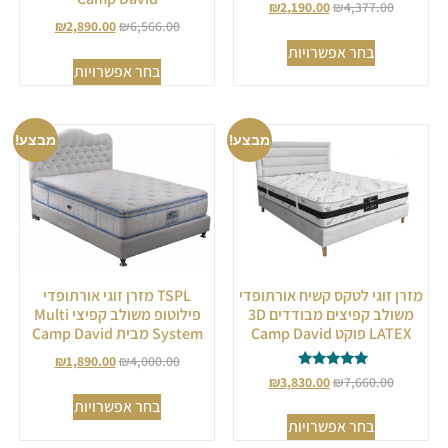
₪
2,190.00
₪
4,377.00
₪
2,890.00
₪
6,566.00
בחר אפשרויות
בחר אפשרויות
מבצע!
מבצע!
מזרן זוגי לטקס קשיח אורתופדי
TSPL מזרן זוגי אורתופדי
משולב קפיצים מבודדים 3D
פילוטופ משולב קפיצי Multi
LATEX פוקט Camp David
System מבית Camp David
₪
1,890.00
₪
4,000.00
דורג
₪
3,830.00
₪
7,660.00
5.00
בחר אפשרויות
מתוך 5
בחר אפשרויות