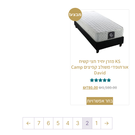
מבצע!
KS מזרן יחיד חצי קשיח
אורתופדי משולב קפיצים Camp
David
דורג
₪
780.00
₪
1,580.00
5.00
מתוך 5
בחר אפשרויות
←
7
6
5
4
3
2
1
→