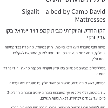
Sigalit – a bed by Camp David
Mattresses
הקו החדש והיוקרתי מבית קמפ דויד ישראל בקו
עדין ונקי
מיטה וחצי מיוצרת מעץ מלא ואיכותי, חזק במיוחד, מרופדת בבד קטיפה
איטלקי, דוחה כתמים, עבה במיוחד ונעים למגע, המותאם לאקלים
הישראלי,
בשלל שלובי צבעים אפנתיים בקו עדין ויוקרתי המקנה מראה ייחודי לחדר
השינה.
במיטה, ראש מיטה גבוה, מרשים ומפואר חלק עם מסגרת יפה ועדינה.
עוד במיטה, רגלי ניקל או עץ מעוצבות בגבהים שונים ובגבהים החל מ-3
ס"מ ועד 17 ס"מ לבחירה, ללא תוספת תשלום.
ניתן להוסיף ארגז מצעים פניאומטי (בוכנות גרמניות הפועלות בלחץ