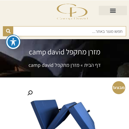
התאמת מזרן
מזרנים לגיל השלישי
כורסא נפתחת
כריות ורפידות
מזרנים לפי רמות קושי
מזרן מתקפל camp david
דף הבית
»
מזרן מתקפל camp david
מבצע!