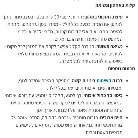
קלות באחסון ונשיאה
עיצוב חסכוני במקום
: הודות לעובי 30 ס"מ בלבד במצב סגור, ניתן
לאחסן את המזרן כמעט בכל חלל – מארון קטן ועד אחסון מתחת
למיטה. פתרון אידיאלי לדירות קטנות, חדרי ילדים או כל מי
שמחפש מזרן שאינו דורש הרבה מקום.
נשיאה פשוטה
: המבנה הקל מאפשר לקחת את המזרן לכל מקום –
לטיולים, מחנאות, או אירוח בבית. המזרן מציע נוחות מלאה
בשימוש וקלות בנשיאה לכל מטרה.
תכונות נוספות
דרגת
קשיחות
בינונית-קשה
: מספקת תמיכה אחידה לגוף,
ומבטיחה שינה איכותית ובריאה בכל לילה.
כיסוי בד כחול איכותי
: רך למגע, קל לניקוי ומגיע עם רוכסן איכותי
שמאפשר הוצאת הפולימרים לניקוי פשוט. הכיסוי מספק חוויית
שינה נוחה ומפנקת ושומר על רעננות לאורך זמן.
חיים ארוכים
: בזכות חומרים שנבחרו בקפידה, המזרן שומר על
צורתו ועמידותו גם לאחר שימוש ממושך, ומתאים לשימושים
תכופים בשטח ובבית.