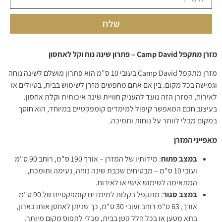
שלח
מזרן מתקפל Camp David – פתרון שינה נוח וקל לאחסון
מזרן מתקפל Camp David בעובי 10 ס"מ הוא פתרון מושלם לשינה נוחה
וגמישה בכל מקום. בין אם אתם מחפשים מזרן לשימוש בבית, בטיולים או
לאירוח, המזרן הזה נועד להעניק חוויית שינה איכותית וקלת אחסון.
בעיצוב חכם המאפשר קיפול למימדים קומפקטיים במיוחד, הוא חוסך
במקום מבלי לוותר על נוחות ותמיכה.
מאפייני המזרן
במצב פתוח
: מידותיו של המזרן – אורך 190 ס"מ, רוחב 90 ס"מ
ועובי 10 ס"מ – מבטיחים שכבת שינה נוחה, נעימה ותומכת,
המתאימה לשימוש אישי או לאירוח.
במצב סגור
: מתקפל בקלות למימדים קומפקטיים של 90 ס"מ
אורך, 63 ס"מ רוחב ועובי 30 ס"מ, כך שניתן לאחסן אותו בארון,
בתא מטען או בכל חלל קטן בבית, מבלי לתפוס מקום מיותר.