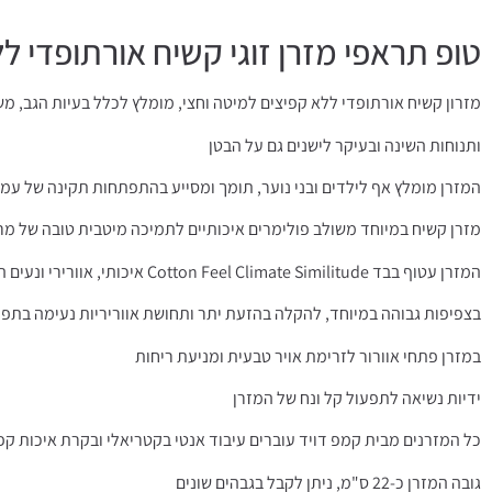
טופ תראפי מזרן זוגי קשיח אורתופדי ל
מזרון קשיח אורתופדי ללא קפיצים למיטה וחצי, מומלץ לכלל בעיות הגב, מש
ותנוחות השינה ובעיקר לישנים גם על הבטן
המזרן מומלץ אף לילדים ובני נוער, תומך ומסייע בהתפתחות תקינה של עמו
מזרן קשיח במיוחד משולב פולימרים איכותיים לתמיכה מיטבית טובה של מר
המזרן עטוף בבד Cotton Feel Climate Similitude איכותי, אוורירי ונעים המותאם לאקלים הישראלי,
בצפיפות גבוהה במיוחד, להקלה בהזעת יתר ותחושת אווריריות נעימה בתפי
במזרן פתחי אוורור לזרימת אויר טבעית ומניעת ריחות
ידיות נשיאה לתפעול קל ונח של המזרן
כל המזרנים מבית קמפ דויד עוברים עיבוד אנטי בקטריאלי ובקרת איכות קפ
גובה המזרן כ-22 ס"מ, ניתן לקבל בגבהים שונים