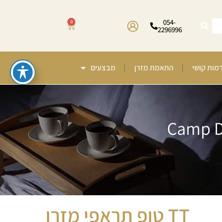
054-
0
2296996
רמות קושי
התאמת מזרן
מבצעים
TT טופ תראפי מזרן