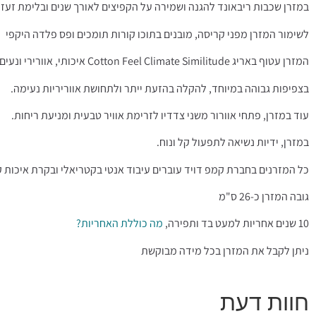
במזרן שכבות ריבאונד להגנה ושמירה על הקפיצים לאורך שנים ובלימת זעזו
לשימור המזרן מפני קריסה, מובנים בתוכו קורות תומכים ופס פלדה היקפי
המזרן עטוף באריג Cotton Feel Climate Similitude איכותי, אוורירי ונעים המותאם לאקלים הישראלי,
בצפיפות גבוהה במיוחד, להקלה בהזעת ייתר ולתחושת אווריריות נעימה.
עוד במזרן, פתחי אוורור משני צדדיו לזרימת אוויר טבעית ומניעת ריחות.
במזרן, ידיות נשיאה לתפעול קל ונוח.
כל המזרנים בחברת קמפ דויד עוברים עיבוד אנטי בקטריאלי ובקרת איכות 
גובה המזרן כ-26 ס"מ
10 שנים אחריות למעט בד ותפירה,
מה כוללת האחריות?
ניתן לקבל את המזרן בכל מידה מבוקשת
חוות דעת