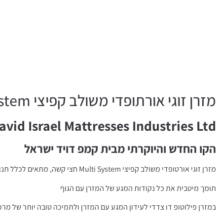
מזרן זוגי אורתופדי משולב קפיצי Multi System טוליפ סטייל פילוטופ
vid Israel Mattresses Industries Ltd
הקו החדש והיוקרתי מבית קמפ דויד ישראל
מזרן זוגי אורטופדי משולב קפיצי Multi System חצי קשה, מתאים לכלל תנוחות השינה, בעיות וכאבי גב,
תומך מיטבית את כל נקודות המגע של המזרן עם הגוף
במזרן פילוטופ דו צדדי לעידון המגע עם המזרן ולתמיכה טובה יותר של מרכז