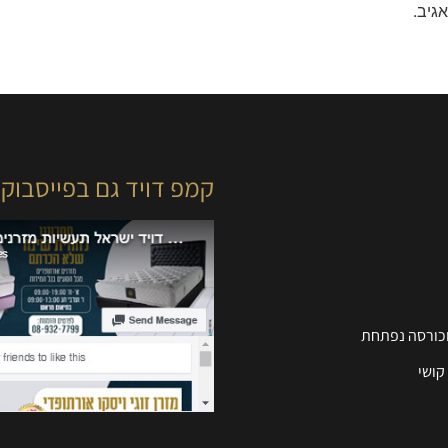
גיב.
קמפ דויד גם בפייסבוק
וכורסה נפתחת
קושי