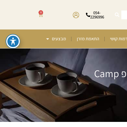
054-
0
2296996
רמות קושי
התאמת מזרן
מבצעים
מזרן זוגי אורתופדי משולב קפיצי Multi System טוליפ סטייל פילוטופ Camp