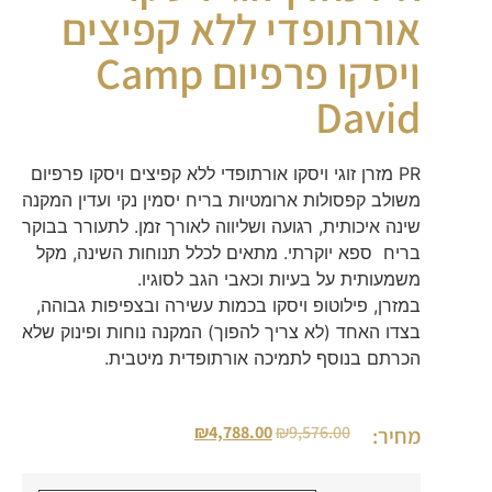
אורתופדי ללא קפיצים
ויסקו פרפיום Camp
David
PR מזרן זוגי ויסקו אורתופדי ללא קפיצים ויסקו פרפיום
משולב קפסולות ארומטיות בריח יסמין נקי ועדין המקנה
שינה איכותית, רגועה ושליווה לאורך זמן. לתעורר בבוקר
בריח ספא יוקרתי. מתאים לכלל תנוחות השינה, מקל
משמעותית על בעיות וכאבי הגב לסוגיו.
במזרן, פילוטופ ויסקו בכמות עשירה ובצפיפות גבוהה,
בצדו האחד (לא צריך להפוך) המקנה נוחות ופינוק שלא
הכרתם בנוסף לתמיכה אורתופדית מיטבית.
₪
4,788.00
₪
9,576.00
מחיר: