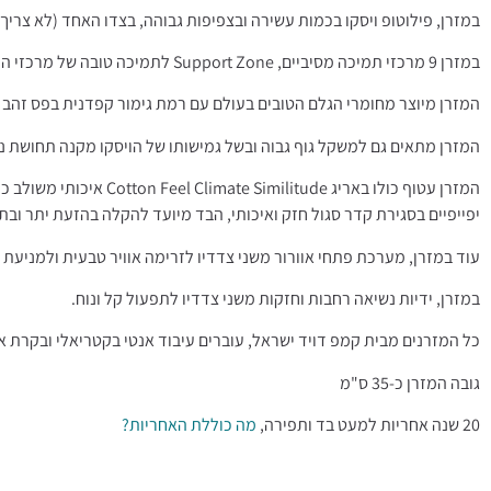
במזרן, פילוטופ ויסקו בכמות עשירה ובצפיפות גבוהה, בצדו האחד (לא צרי
במזרן 9 מרכזי תמיכה מסיביים, Support Zone לתמיכה טובה של מרכזי הכובד, כתפיים ואגן, גב עליון, רגישויות בברכיים ובכפות הרגליים. מתאים לכלל תנוחות השינה ומשקלי הגוף.
המזרן מיוצר מחומרי הגלם הטובים בעולם עם רמת גימור קפדנית בפס זהב ע
המזרן מתאים גם למשקל גוף גבוה ובשל גמישותו של הויסקו מקנה תחושת נוח
המזרן עטוף כולו בארי
יפייפיים בסגירת קדר סגול חזק ואיכותי, הבד מיועד להקלה בהזעת יתר ובת
עוד במזרן, מערכת פתחי אוורור משני צדדיו לזרימה אוויר טבעית ולמניעת ר
במזרן, ידיות נשיאה רחבות וחזקות משני צדדיו לתפעול קל ונוח.
כל המזרנים מבית קמפ דויד ישראל, עוברים עיבוד אנטי בקטריאלי ובקרת א
גובה המזרן כ-35 ס"מ
20 שנה אחריות למעט בד ותפירה,
מה כוללת האחריות?