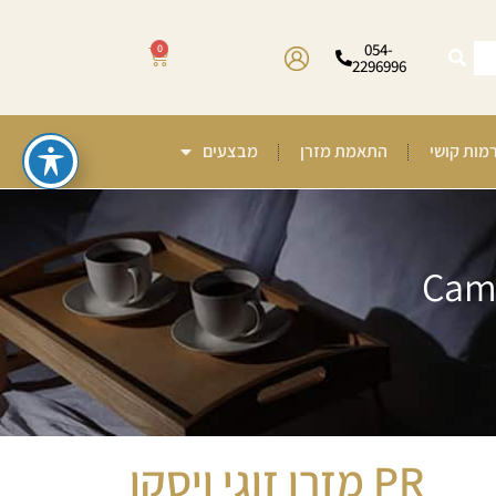
054-
0
2296996
רמות קושי
התאמת מזרן
מבצעים
PR מזרן זוגי ויסקו