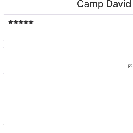
דורג
5
מתוך
5
נק