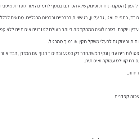
ך להפוך) המקנה נוחות ופינוק שלא הכרתם בנוסף לתמיכה אורתופדית מיטבית
דין ויוקרתי בטכנולוגיה המתקדמת ביותר בעולם למזרנים איכותיים ללא קפי
ות ופינוק גם לבעלי משקל תקין או נמוך מהרגיל.
ג Cotton Feel Climate Similitude איכותי משולב כפסולות ריח עדין ונקי המשתחרר רק במגע ובחיכוך ה
פירת קווילט עמוקה ואיכותית.
יחות.
יכות קפדנית