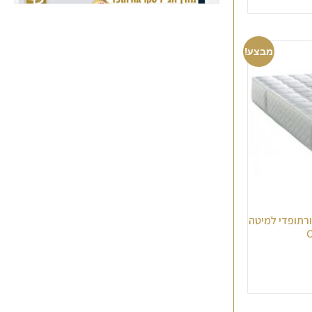
מבצע!
 אורתופדי למיטה