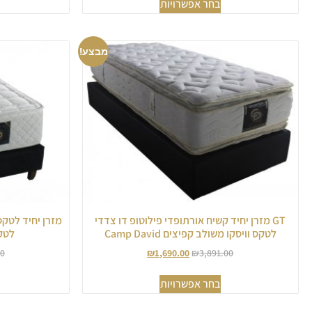
בחר אפשרויות
מבצע!
GT מזרן יחיד קשיח אורתופדי פילוטופ דו צדדי
מזרן יחיד לטק
לטקס וויסקו משולב קפיצים Camp David
לטקס ס
00
₪
1,690.00
₪
3,891.00
בחר אפשרויות