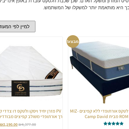
בסיס המזרון ומשקל האדם. שכן שכבת הלטקס עובדת באופן אינדיבי
כך היא מותאמת יותר למשקלו של המשתמש.
מבצע!
MIZL מזרן יחיד לטקס אורתופדי ללא קפיצים MIZ-
PV מזרן יחיד ויסקו ולטקס דו צדדי ק
 Camp David
רך אורתופדי משולב קפיצים מבודדים amp David
₪
2,190.00
₪
4,377.00