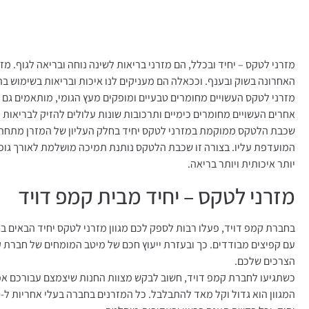
מזרני לטקס – יחיד ובכלל, הם מזרני בריאות לשינה נוחה ובריאה לגוף. מזר
האחרונה בשוק ובענף. וככאלה הם מעניקים לנו איכות ובריאות בשימוש בה
מזרני לטקס העשויים מחומרים טבעיים ומופקים מעץ הגומי, מותאמים גם ל
אחרים העשויים מחומרים כימיים ותרכובות שונות עלולים להזיק לבריאות
שכבת הלטקס ממוקמת במזרני לטקס יחיד בחלק העליון של המזרן מתחת 
המועדפת עליו. בצורה זו שכבת הלטקס נותנת תמיכה מושלמת לאורך גופ
יותר איכותית ויותר בריאה.
מזרני לטקס – יחיד מבית קמפ דויד
בחברת קמפ דויד, פעלו רבות לספק לכם מגוון מזרני לטקס יחיד הבאים בג
עם קפיצים מבודדים. כך ובעזרת ייעוץ חכם של מיטב המומחים של חברת
הצרכים שלכם.
כשתגיעו לחברת קמפ דויד, חשוב לבקש מצוות החנות שיצמצם עבורכם א