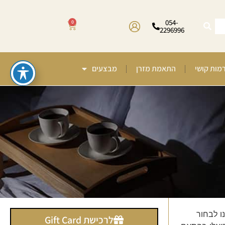
054-
0
2296996
רמות קושי
התאמת מזרן
מבצעים
ו לבחור
לרכישת Gift Card