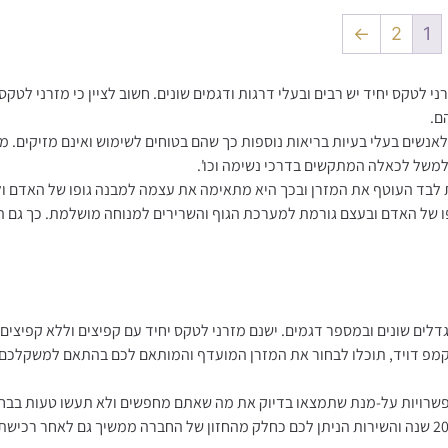
←
2
1
ני לטקס יחיד יש רבים ובעלי דרגות ודגמים שונים. חשוב לציין כי מזרני לטק
ם.
אנשים בעלי בעיות בריאות נוספות כך שהם בטוחים לשימוש ואינם מזיקים. מז
 למשל לכאלה המתקשים בדרכי נשימה וכו'.
לבד העוטף את המזרן ובכך היא מתאימה את עצמה למבנה גופו של האדם ו
ו של האדם ובעצם גורמת למערכת הגוף והשרירים למנוחה מושלמת. כך גם 
דלים שונים ובמספר דגמים. ישנם מזרני לטקס יחיד עם קפיצים וללא קפיצים 
 קמפ דויד, תוכלו לבחור את המזרן המועדף והמותאם לכם בהתאם למשקלכ
פשרויות על-מנת שתמצאו בדיוק את מה שאתם מחפשים ולא תעשו טעות בבחי
המגוון הוא גדול וקל מאד להתבלבל. כל המזרנים בחברה בעלי אחריות ל-20 שנה והשירות הניתן לכם כחלק מהחזון של החברה ממשיך גם 