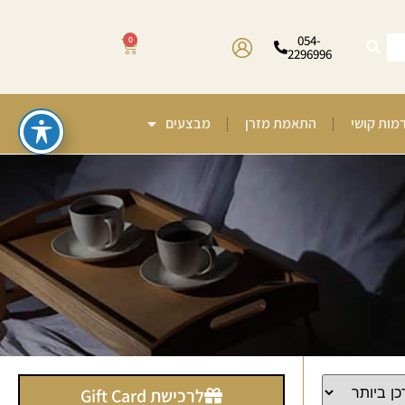
054-
0
2296996
רמות קושי
התאמת מזרן
מבצעים
לרכישת Gift Card