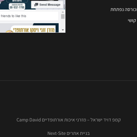
וכורסה נפתחת
קושי
קמפ דויד ישראל – מזרני איכות אורתופדיים Camp David
בניית אתרים Next-Site