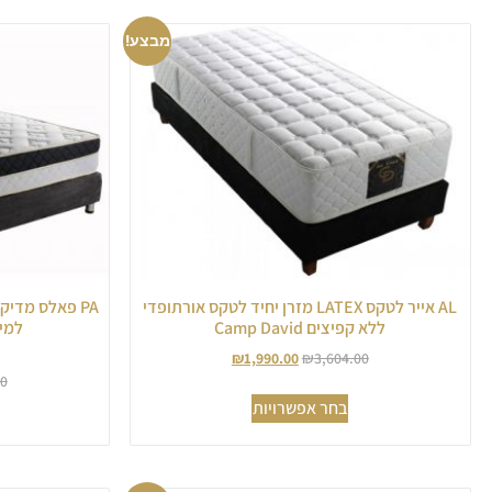
מבצע!
AL אייר לטקס LATEX מזרן יחיד לטקס אורתופדי
PA פאלס מדיק
ללא קפיצים Camp David
למיטה 
₪
1,990.00
₪
3,604.00
00
בחר אפשרויות