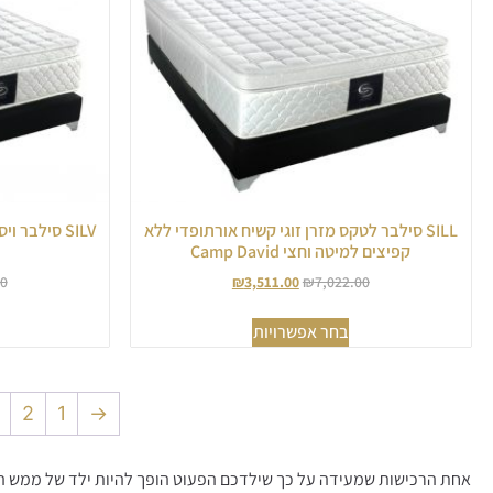
SILL סילבר לטקס מזרן זוגי קשיח אורתופדי ללא
SILV סילבר
קפיצים למיטה וחצי Camp David
00
₪
3,511.00
₪
7,022.00
בחר אפשרויות
2
1
→
אחת הרכישות שמעידה על כך שילדכם הפעוט הופך להיות ילד של ממש ה