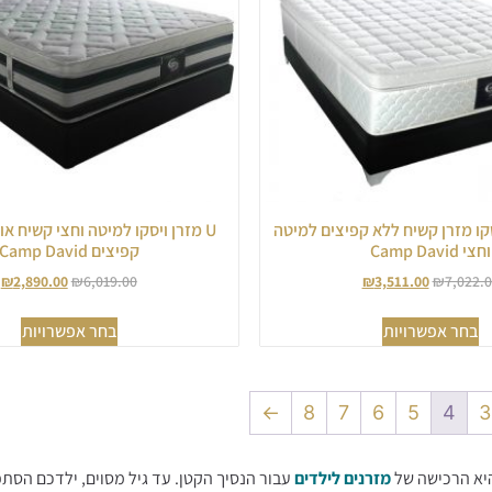
 ויסקו מזרן קשיח ללא קפיצים למיטה
U מזרן ויסקו למיטה וחצי קשיח א
וחצי Camp David
קפיצים Camp David
₪
2,890.00
₪
6,019.00
₪
3,511.00
₪
7,022.
בחר אפשרויות
בחר אפשרויות
←
8
7
6
5
4
3
יא הרכישה של
מזרנים לילדים
עבור הנסיך הקטן. עד גיל מסוים, ילדכם הסתפ