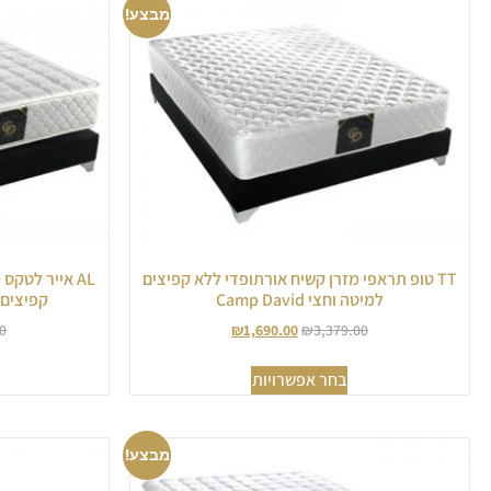
מבצע!
TT טופ תראפי מזרן קשיח אורתופדי ללא קפיצים
למיטה וחצי Camp David
קפיצים למיט
0
₪
1,690.00
₪
3,379.00
בחר אפשרויות
מבצע!