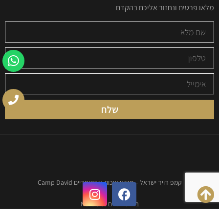
מלאו פרטים ונחזור אליכם בהקדם
שלח
קמפ דויד ישראל – מזרני איכות אורתופדיים Camp David
בניית אתרים Next-Site