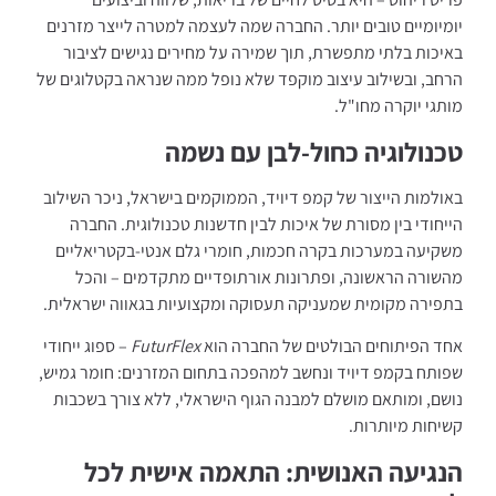
יומיומיים טובים יותר. החברה שמה לעצמה למטרה לייצר מזרנים
באיכות בלתי מתפשרת, תוך שמירה על מחירים נגישים לציבור
הרחב, ובשילוב עיצוב מוקפד שלא נופל ממה שנראה בקטלוגים של
מותגי יוקרה מחו"ל.
טכנולוגיה כחול-לבן עם נשמה
באולמות הייצור של קמפ דיויד, הממוקמים בישראל, ניכר השילוב
הייחודי בין מסורת של איכות לבין חדשנות טכנולוגית. החברה
משקיעה במערכות בקרה חכמות, חומרי גלם אנטי-בקטריאליים
מהשורה הראשונה, ופתרונות אורתופדיים מתקדמים – והכל
בתפירה מקומית שמעניקה תעסוקה ומקצועיות בגאווה ישראלית.
אחד הפיתוחים הבולטים של החברה הוא
FuturFlex
– ספוג ייחודי
שפותח בקמפ דיויד ונחשב למהפכה בתחום המזרנים: חומר גמיש,
נושם, ומותאם מושלם למבנה הגוף הישראלי, ללא צורך בשכבות
קשיחות מיותרות.
הנגיעה האנושית: התאמה אישית לכל