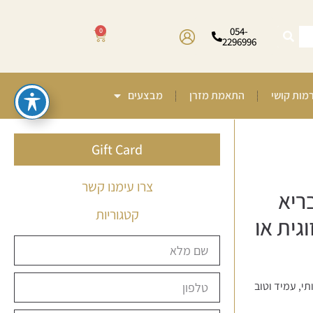
054-
0
2296996
רמות קושי
התאמת מזרן
מבצעים
Gift Card
צרו עימנו קשר
ריא
קטגוריות
גית או
תי, עמיד וטוב