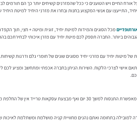
אורח החיים ויש הטוענים כי ככל שהמזרנים קשיחים יותר כך הם תורמים לבר
היחיד, התייעצו עם אנשי המקצוע בחנות ובחרו את מזרני היחיד למיטת היחיד
ורתופדיים
מכל הסוגים והמידות למיטת יחיד, זוגית ומיטה + חצי, תוך הקפד
גבוהים ביותר. החברה תספק לכם מיטת יחיד עם מזרן איכותי לבחירתכם בה
ל מיטות יחיד עם מזרני יחיד מסוגים שונים של חומרי גלם ודרגות קשיחות.
תאם אישי לצרכי הלקוח. השירות הניתן בחברה אכפתי ומתחשב ומציע לכם ליו
כם.
החברה מעניקה אחריות מאלה על המזרונים שלה בהתאם לתנאי החברה, מאפשרת התנסות למשך 30 יום ואף מבצעת עסקאות ט
רה למובילה בתחומה ואתם נהנים מחוויית קניה מושלמת ומשתלמת לאיכות ש