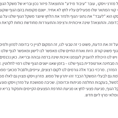
 מזרני ויסקו , עובר "עיבוד מידע" והתוצאה? פיזור נכון ובריא של משקל הגוף
קווי המתאר שלו מפעילים עליו לחץ לא אחיד. ישנם מקומות בהם הגוף שוקע י
קו הוא "לעבד" את נתוני הגוף ולפזר את הלחץ שיוצר משקל הגוף שלנו על גב
וכדומה. והתוצאה? שינה איכותית ורציפה והתעוררות מחודשת כוחות לקראת ה
זה את הדעת, פשוט כי זה טבעי לנו, זה המקום לציין כי בדומה למזון ולמים
וף פשוט קורס. היות ואורח החיים שלנו מאפשר לנו לישון ומאפשר לגוף שלנו 
ויש לנו היכולת להעניק לעצמנו איכות שינה ברמה גבוהה ובריאה. כאן נכנסים
 מבחינה אורטופדית בגוף שלנו – בזמן שאנו ישנים הגוף שלנו רפוי לחלוטין. 
מזרן . מרכזי כובד אלה גורמים לנו לקום רצוצים, עייפים,ולסבול מכאבי מפר
מת גם לבעלי המשקל הכבד זהו יתרון של ממש. מזרון ויסקו מצוין גם לאלו מ
למשל, בעקבות החלמה מניתוח וכדומה). שכיבה ממושכת על מזרן ויסקו מונ
משקל הגוף, מניעת פצעי לחץ או מניעת החרפת הפצעים הקיימים ותפקוד בריא 
מלאי מרץ ליום חדש.