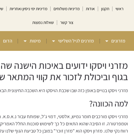
ראשי
תקנון
אודות
מדיניות משלוחים
מדיניות ימי ניסיון ואחריות
שי
צור קשר
שאלות נפוצות
מזרונים
מזרנים לגיל השלישי
מיטות
הדום
מזרני ויסקו ידועים באיכות הישנה ש
בגוף וביכולת לזכור את קווי המתאר של
מזרני ויסקו בנויים באופן כזה שבו שכבת הויסקו היא השכבה החיצונית הב
למה הכוונה?
מזרני ויסקו מורכבים חומר גמיש, אלסטי, דמוי ג'ל, שפותח עבור נ.א.ס.א.
וטמפרטורה. זו הסיבה שהוא התאים כל כך לשימוש סוכנות החלל האמריקאי
רווח נקי שלנו. מזרון ויסקו הוא "מזרן זוכר" במובן כל טביעת הגוף שלנו ע