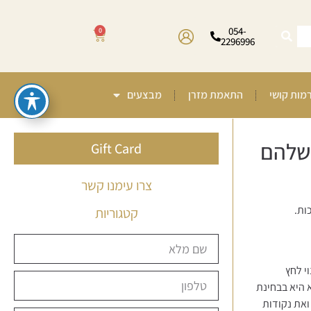
054-
0
2296996
רמות קושי
התאמת מזרן
מבצעים
 שלהם
Gift Card
צרו עימנו קשר
ות.
קטגוריות
י לחץ
 היא בבחינת
 ואת נקודות