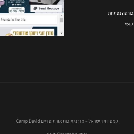
וכורסה נפתחת
קושי
קמפ דויד ישראל – מזרני איכות אורתופדיים Camp David