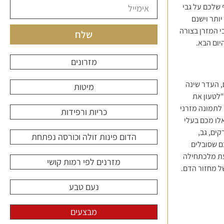
 שלכם על גבי
ותר וישנם
י המזרן בצורה
שלח
יום הבא.
מזרונים
, העדר שינה
מיטות
"לטעון את
 לתמונה מזרני
כריות ורפידות
אלו מכם בעלי
קים, גב,
הדום פינות זולה וכורסה נפתחת
כם שסובלים
עת מלכתחילה
מזרנים לפי רמות קושי
של מחזור הדם.
נעם טבע
מבצעים