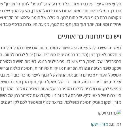
הלחץ שהוא יוצר על גבי המזרן. כל המידע הזה, "נספג" לתוך ה"זיכרון" של
המזרן. במילים אחרות: כאשר אנחנו שוכבים על המזרן, משקל הגוף שלנו + 
מקומות בהם הגוף מפעיל פחות לחץ. היכולת של חומר אלסטי זה הקרוי ויס
אחידה ומאוזנת יותר תוך מתן תמיכה לגוף, מניעת היווצרות מרכזי כובד 
ויש גם יתרונות בריאותיים
ראשית- השינה לכשעצמה היא חשובה מאוד. היות ואנו ישנים מבלתי לתת על 
מוחלטת לאורך זמן (מדובר בכמה ימים ספורים, אגב) יכול לגרום למוות. הג
המצברים" שלו היטב, הרי שיש לנו פריבילגיה בנוגע לאיכות השינה ולטיבה 
ויסקו: שינה רציפה ונטולת הפרעות או יקיות מיותרות, תמיכה מלאה ובריאה
המשקל העודף מכירים היטב את הנטיה של הגוף לייצר מרכזי כובד על גבי ה
עצמות, שרירים וכדומה. פיזור נכון של משקל הגוף, תוף מתן תמיכה מושל
מפצעי לחץ או נאלצים לבלות מספר רב של שעות בשכיבה על גבי המזרן (
היווצרות של פצעי לחץ. שכיבה על מזרוני ויסקו דואגת לפיזור נכון של 
מזרן ויסקו מעניק תמיכה מושלמת ובריאה לגוף ומאפשר לכם לקו רעננים ו
ראו גם:
מזרן ויסקו