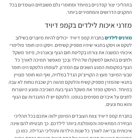
בתהליכי יצור קפדניים במיוחד ומחומרי גלם משובחים העומדים בכל
התקנים הדרושים והמחמירים ביותר.
מזרני איכות לילדים בקמפ דיויד
מזרנים לילדים
בחברת קמפ דיוויד יכולים להיות מיוצרים בשילוב
לטקס או ויסקו בתנאי שיהיו מספיק קשיחים. ויסקו הינו חומר פולימרי
איכותי המשנה את צורתו בקליטת חום הגוף ובאנרגיה, פיזור משקל
ולחצים בהתאם למשקלו של הילד ובכך מאפשר תמיכה לאורך כל
הגוף במקומות המגע השונים עם המזרון. לעומתו הלטקס הינו חומר
טבעי המיוצר מעץ ה הקוייצ'וק הגדל במלזיה, ואף הוא חומר מצויין
בתנאי שהמזרן מספיק קשיח והלטקס מהווה רק שכבת נוחות לא עבה
במיוחד. הויסקו מפזר את משקל הגוף בעת השכיבה ומונע היווצרות
לחצים על איברים מסוימים בגופנו. הלטקס יש לו התנגדות עם הגוף
והוא נוח ונעים.
בחברת קמפ דיוויד צוות העובדים המיומן ילווה אתכם בכל תהליכי
הבחירה המתאימה והמומלצת ביותר לילדכם. כך תבטיחו להם שינה
איכותית ובריאה לאורך כל שנות הילדות ותהליכי הגדילה. כמו כן