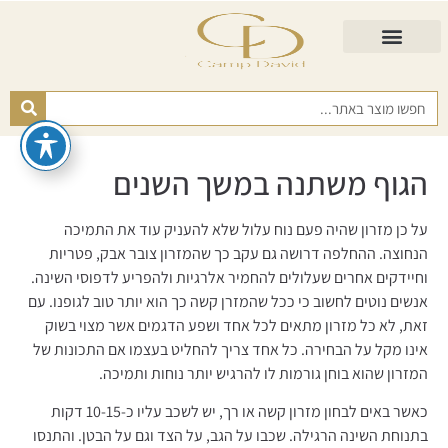
התאמת מזרן
מזרנים לגיל השלישי
כורסא נפתחת
כריות ורפידות
מזרנים לפי רמות קושי
הגוף משתנה במשך השנים
על כן מזרון שהיה פעם נוח עלול שלא להעניק עוד את התמיכה
הנחוצה. ההחלפה דרושה גם עקב כך שהמזרון צובר אבק, פטריות
וחיידקים אחרים שעלולים להחמיר אלרגיות ולהפריע לדפוסי השינה.
אנשים נוטים לחשוב כי ככל שהמזרן קשה כך הוא יותר טוב לגופנו. עם
זאת, לא כל מזרון מתאים לכל אחד ושפע הדגמים אשר מצוי בשוק
אינו מקל על הבחירה. כל אחד צריך להחליט בעצמו אם התכונות של
המזרון שהוא בוחן גורמות לו להרגיש יותר נוחות ותמיכה.
כאשר באים לבחון מזרון קשה או רך, יש לשכב עליו כ-10-15 דקות
בתנוחת השינה הרגילה. שכבו על הגב, על הצד וגם על הבטן. והתנסו