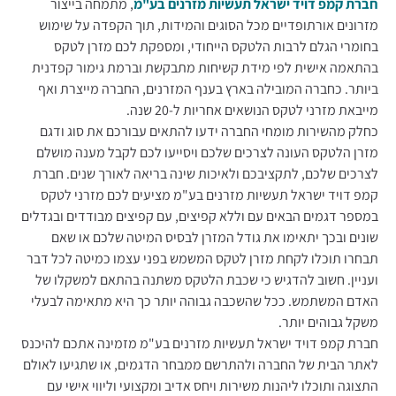
חברת קמפ דויד ישראל תעשיות מזרנים בע"מ
, מתמחה בייצור
מזרונים אורתופדיים מכל הסוגים והמידות, תוך הקפדה על שימוש
בחומרי הגלם לרבות הלטקס הייחודי, ומספקת לכם מזרן לטקס
בהתאמה אישית לפי מידת קשיחות מתבקשת וברמת גימור קפדנית
ביותר. כחברה המובילה בארץ בענף המזרנים, החברה מייצרת ואף
מייבאת מזרני לטקס הנושאים אחריות ל-20 שנה.
כחלק מהשירות מומחי החברה ידעו להתאים עבורכם את סוג ודגם
מזרן הלטקס העונה לצרכים שלכם ויסייעו לכם לקבל מענה מושלם
לצרכים שלכם, לתקציבכם ולאיכות שינה בריאה לאורך שנים. חברת
קמפ דויד ישראל תעשיות מזרנים בע"מ מציעים לכם מזרני לטקס
במספר דגמים הבאים עם וללא קפיצים, עם קפיצים מבודדים ובגדלים
שונים ובכך יתאימו את גודל המזרן לבסיס המיטה שלכם או שאם
תבחרו תוכלו לקחת מזרן לטקס המשמש בפני עצמו כמיטה לכל דבר
ועניין. חשוב להדגיש כי שכבת הלטקס משתנה בהתאם למשקלו של
האדם המשתמש. ככל שהשכבה גבוהה יותר כך היא מתאימה לבעלי
משקל גבוהים יותר.
חברת קמפ דויד ישראל תעשיות מזרנים בע"מ מזמינה אתכם להיכנס
לאתר הבית של החברה ולהתרשם ממבחר הדגמים, או שתגיעו לאולם
התצוגה ותוכלו ליהנות משירות ויחס אדיב ומקצועי וליווי אישי עם