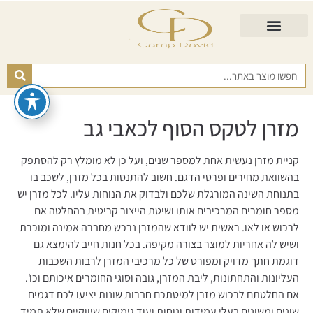
התאמת מזרן
מזרנים לגיל השלישי
כורסא נפתחת
כריות ורפידות
מזרנים לפי רמות קושי
מזרן לטקס הסוף לכאבי גב
קניית מזרן נעשית אחת למספר שנים, ועל כן לא מומלץ רק להסתפק
בהשוואת מחירים ופרטי הדגם. חשוב להתנסות בכל מזרן, לשכב בו
בתנוחת השינה המורגלת שלכם ולבדוק את הנוחות עליו. לכל מזרן יש
מספר חומרים המרכיבים אותו ושיטת הייצור קריטית בהחלטה אם
לרכוש או לאו. ראשית יש לוודא שהמזרן נרכש מחברה אמינה ומוכרת
ושיש לה אחריות למוצר בצורה מקיפה. בכל חנות חייב להימצא גם
דוגמת חתך מדויק ומפורט של כל מרכיבי המזרן לרבות השכבות
העליונות והתחתונות, ליבת המזרן, גובה וסוגי החומרים איכותם וכו'.
אם החלטתם לרכוש מזרן למיטתכם חברות שונות יציעו לכם דגמים
שונים ומשונים בעלי עמידות ונוחות ועוד גימיקים שיווקיים שלא תמיד