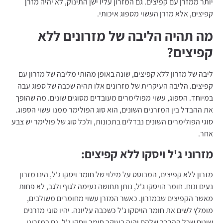
יותר ממזרן עם קפיצים. גם המזרון עליו ישן התינוק, לא יהיה מזרן
קפיצים, אלא מזרן העשוי מספוג איכותי.
מה תהיה הליבה של מזרונים ללא
קפיצים?
ליבה של מזרון ללא קפיצים, שונה באופן מהותי מליבה של מזרון עם
קפיצים. הליבה העיקרית של מזרונים אלו תהיה שכבה של ספוג עבה
במיוחד. הספוג, עשוי מפולימרים מעובדים מסוגים שונים. מה שהופך
את ההבדל בין המזרנים השונים, הוא סוג הפולימר ממנו עשוי הספוג.
סוגי הפולימרים השונים נבדלים בתכונות, ולכל סוג של פולימר יש צבע
אחר.
מזרוני ג'ל ויסקו ללא קפיצים:
מזרון ללא קפיצים, המבוסס על מילוי של חומר ויסקו ג'ל, הינו מזרון
נעים ונוח. חומר הויסקו ג'ל, נותן תחושה נעימה לגוף ולגב, לא פחות
מאשר הקפיצים שבמזרון. כאשר המזרן עשוי מחומרים משולבים,
מומלץ לשים את חומר הויסקו ג'ל כשכבה עליונה. יהיו סוגי מזרנים
שונים שכל ההרכב שלהם יהיה בעיקר חומר ויסקו ג'ל. גם במזרוני