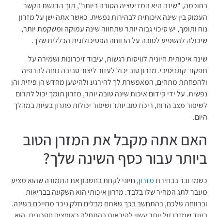
בחוכמה, "שינה היא המדיטציה הטובה ביותר", תוך הדגשת הקשר
העמוק בין שינה איכותית לבהירות נפשית. כאשר אתה ישן על מזרון
נוח ותומך, יש סיכוי גבוה יותר שתחווה שינה עמוקה ומשקמת יותר,
שיכולה להשפיע לטובה על הרווחה הפסיכולוגית הכללית שלך.
שינה איכותית חיונית לוויסות רגשות, עיבוד זיכרונות ושמירה על
תפקוד קוגניטיבי. מזרון טוב יכול לעזור ליצור סביבה נוחה להרפיה
ולהפחתת מתחים, המאפשרת לך להירגע ולהיטען מחדש הן פיזית והן
נפשית. על ידי קידום איכות שינה טובה יותר, מזרון תומך יכול לתרום
לשיפור מצב הרוח, ריכוז טוב יותר ושיפור יכולות פתרון בעיות במהלך
היום.
האם אתה מקבל את המזרן הטוב
ביותר עבור כסף השינה שלך?
כשמדובר בבחירת
מזרון
, חיוני לקחת בחשבון את התמורה שהוא מציע
מעבר לתג המחיר שלו בלבד. מזרון איכותי הוא השקעה בבריאות
וברווחה שלכם, בהתחשב בכך שאתם מבלים חלק ניכר מחייכם בשינה.
בעוד שמזרן זול יותר עשוי להיראות בהתחלה כאופציה חסכונית, הוא