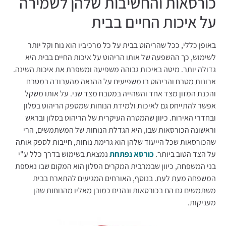
כורסאות והחשיבות שלהן לשמירה
על איכות החיים בבית
באופן כללי, ככל שהריהוט בבית על כל מרכיביו הוא נוח וקל יותר
לשימוש, כך ההשפעה של אותו הריהוט על איכות החיים בבית היא
גדולה יותר. מיטה באיכות גבוהה משפיעה ומשפרת את איכות השינה.
ארונות מטבח והריהוט בו משפיעים על ההנאה מהעבודה במטבח
והכנת המזון מצד אחד והשהייה במטבח מצד שני. על אותו משקל
אפשר להתייחס גם לאיכות ולמידת הנוחות שמספק הריהוט בסלון
ובחדרי האירוח. כיוון שהמטרה העיקרית של הריהוט בסלון ובראש
וראשונה הכורסאות שבו, היא הגדלת הנוחות של המשתמשים, הרי
שהכורסאות שכל הייעוד שלהן הוא גרימת נוחות, חייבות לספק אותה
על הצד הטוב ביותר.
כורסא נפתחת
נמצאת בשימוש בדרך כלל ע"י
בני המשפחה, כיוון שבמרבית המקרים הסלון הוא המקום שבו נאספת
המשפחה מעת לעת. בנוסף, האורחים המגיעים להתארח בבית
משתמשים גם הם בכורסאות ונהנים כמובן מאליו מהנוחות שהן
מעניקות.