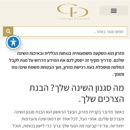
התאמת מזרן
מזרנים לגיל השלישי
כורסא נפתחת
כריות ורפידות
מזרנים לפי רמות קושי
מזרון
הוא
השקעה
משמעותית
בנוחות
הכללית
ובאיכות
השינה
שלכם.
מדריך
מקיף
זה
יספק
לכם
את
המידע
הדרוש
על
מנת
לקבל
החלטה
מושכלת
בעת
רכישת
מזרון,
תוך
הבטחת
משטח
שינה
נוח
ותומך.
מה סגנון השינה שלך? הבנת
הצרכים שלך.
כאשר מדובר בקניית מזרון, הצעד הראשון הוא הבנת סגנון השינה
והצרכים שלכם. אחרי הכל, לכל אחד יש דפוס שינה והעדפות
ייחודיות. על ידי קביעה מה הגוף שלך צריך כדי לישון בנוחות, תוכל