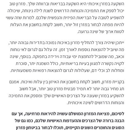
השקעה במזרן איכותי היא השקעה בבריאות וברווחה שלך. מזרון טוב
יכול לספק את התמיכה והנוחות הדרושים לשנת לילה נינוחה, שיכולה
להשפיע לטובה על הבריאות הפיזית והנפשית שלכם. למרות שזה עשוי
להיות מפתה לבחור במזרן זול יותר, חשוב לקחת בחשבון את העלות
לטווח ארוך של שינה גרועה.
ייתכן שיהיה צורך להחליף מזרון באיכות נמוכה בתדירות גבוהה יותר,
מה שיוביל להוצאות נוספות לאורך זמן. זה עלול גם לגרום לאי נוחות
וכאב, מה שמוביל להחמצת ימי עבודה וירידה בתפוקה. בנוסף, שינה
לקויה נקשרה למגוון בעיות בריאותיות, כולל השמנת יתר, סוכרת
ומחלות לב וכלי דם, שעלולות לגרום להוצאות רפואיות משמעותיות.
בקניית מזרון, חשוב לקחת בחשבון את האיזון בין עלות ואיכות. אמנם
תג מחיר גבוה יותר לא תמיד מבטיח מזרון טוב יותר, אבל חשוב
להשקיע במזרן שעונה על הצרכים האישיים שלך ומספק את התמיכה
והנוחות הדרושים לשינה איכותית.
לסיכום,
מציאת
המזרון
המושלם
עשויה
להיראות
מרתיעה,
אך
עם
הבנה
ברורה
של
הצרכים
וההעדפות
האישיות
שלכם,
כמו
גם
של
הסוגים
והחומרים
השונים
הקיימים,
תוכלו
לבחור
בביטחון
מזרון