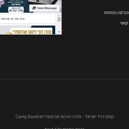
וכורסה נפתחת
קושי
קמפ דויד ישראל – מזרני איכות אורתופדיים Camp David