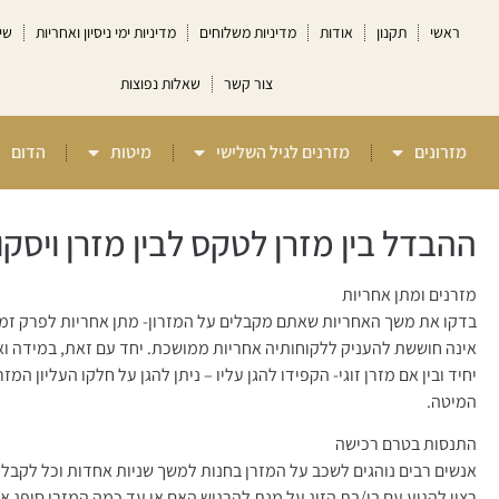
ראשי
תקנון
אודות
מדיניות משלוחים
מדיניות ימי ניסיון ואחריות
שי
צור קשר
שאלות נפוצות
מזרונים
מזרנים לגיל השלישי
מיטות
הדום
ההבדל בין מזרן לטקס לבין מזרן ויסקו
מזרנים ומתן אחריות
בדקו את משך האחריות שאתם מקבלים על המזרון- מתן אחריות לפרק זמן 
אינה חוששת להעניק ללקוחותיה אחריות ממושכת. יחד עם זאת, במידה וא
יחיד ובין אם מזרן זוגי- הקפידו להגן עליו – ניתן להגן על חלקו העליון ה
המיטה.
התנסות בטרם רכישה
אנשים רבים נוהגים לשכב על המזרן בחנות למשך שניות אחדות וכל לקבל הח
רצוי להגיע עם בן/בת הזוג על מנת להרגיש האם או עד כמה המזרן סופג את 