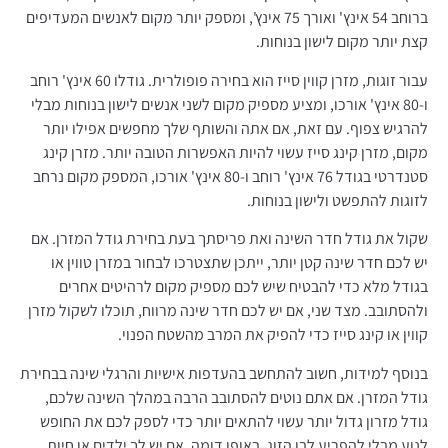
ברוחב 54 אינץ' ואורך 75 אינץ', ומספק יותר מקום לאנשים המעדיפים
קצת יותר מקום לישון בנוחות.
עבור זוגות, מזרן קווין סייז הוא בחירה פופולרית. גודלו 60 אינץ' רוחב
ו-80 אינץ' אורכו, ומציע מספיק מקום לשני אנשים לישון בנוחות מבלי
להרגיש צפוף. עם זאת, אם אתה והשותף שלך מחפשים אפילו יותר
מקום, מזרן קינג סייז עשוי להיות האפשרות הטובה יותר. מזרן קינג
סטנדרטי בגודל 76 אינץ' רוחב ו-80 אינץ' אורכו, המספק מקום נרחב
לזוגות להתפשט ולישון בנוחות.
שקול את גודל חדר השינה ואת פריסתך בעת בחירת גודל המזרן. אם
יש לכם חדר שינה קטן יותר, ייתכן שתצטרכו לבחור במזרן טווין או
בגודל מלא כדי להבטיח שיש לכם מספיק מקום לרהיטים אחרים
ולהסתובב. מצד שני, אם יש לכם חדר שינה מרווח, תוכלו לשקול מזרן
קווין או קינג סייז כדי להפיק את המרב מהשטח הפנוי.
בנוסף למידות, חשוב להתחשב בהעדפות אישיות והרגלי שינה בבחירת
גודל המזרן. אם אתם נוטים להסתובב הרבה במהלך השינה שלכם,
גודל מזרון גדול יותר עשוי להתאים יותר כדי לספק לכם את החופש
לנוע מבלי להפריע לבן הזוג. באופן דומה, אם יש לך ילדים או חיות