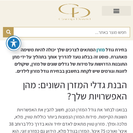
התאמת מזרן
מזרנים לגיל השלישי
כורסא נפתחת
כריות ורפידות
מזרנים לפי רמות קושי
בחירת גודל
מזרן
המתאים לצרכים שלך יכולה להיות משימה
מאתגרת. פוסט זה בבלוג נועד להדריך אותך בתהליך על ידי מתן
התובנות הדרושות על מידות של גדלים שונים של מזרן, שיקולים
לזוגות וגורמים שיש לקחת בחשבון בבחירת גודל מזרון לילדים.
הבנת גדלי המזרן השונים: מהן
האפשרויות שלך?
בבואנו לבחור את גודל המזרן הנכון, חשוב להבין את האפשרויות
השונות הקיימות. מידות המזרן הנפוצות ביותר כוללות טווין, מלא,
מלכה ומלך. מזרון טווין מתאים לאדם יחיד והוא בדרך כלל ברוחב 38
אינץ' ואורכו 75 אינץ'. המזרן בגודל מלא, הידוע גם כמזרון זוגי, הוא